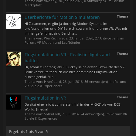
Thema von:
VRonny
,
30. Januar 2022
, 0 Antwort(en), im Forum:
Marktplatz
Thema
Userberichte für Motion Simulatoren
Hi Zusammen, es gibt ja doch zig Motion Systeme im
professionellen und DIY Bereich sowei mit und ohne VR. Was mir
immer gefehlt hat sind Berichte...
Thema von:
WerkSchmiede
,
23. Januar 2020
, 27 Antwort(en), im
Forum:
VR Motion und Laufbänder
Thema
Flugsimulation in VR - Realistic flights and
battles
Hi, schon zu anfang, als P. Luckey seine ersten Entwürfe der VR-
Brille vorstellte fand ich die Idee damit eine Flugsimulation
nutzen genial. Mit...
Thema von:
HiveGuard
,
26. Juni 2016
, 56 Antwort(en), im Forum:
VR Spiele & Experiences
Thema
Flugsimulation in VR
Da sitzt einer nicht zum ersten mal in der MiG-21bis von DCS
World. [media]
Thema von:
SolKutTeR
,
7. Juli 2014
, 24 Antwort(en), im Forum:
VR
Spiele & Experiences
Ergebnis 1 bis 5 von 5