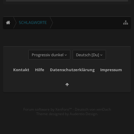
SCHLAGWORTE
Progressiv dunkel
Deutsch [Du]
Kontakt
Hilfe
Datenschutzerklärung
Impressum
Forum software by XenForo™
-
Deutsch von xenDach
Theme designed by
Audentio Design
.