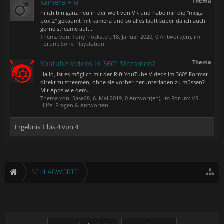
Thema
kamera + vr
hi ich bin ganz neu in der welt von VR und habe mir die "mega
box 2" gekaumt mit kamera und so alles läuft super da ich auch
gerne streame auf...
Thema von:
TonyFrockster
,
18. Januar 2020
, 0 Antwort(en), im
Forum:
Sony Playstation
Thema
Youtube Videos in 360° Streamen?
Hallo, Ist es möglich mit der Rift YouTube Videos im 360° Format
direkt zu streamen, ohne sie vorher herunterladen zu müssen?
Mit Apps wie dem...
Thema von:
Sase28
,
6. Mai 2019
, 0 Antwort(en), im Forum:
VR
Hilfe: Fragen & Antworten
Ergebnis 1 bis 4 von 4
SCHLAGWORTE