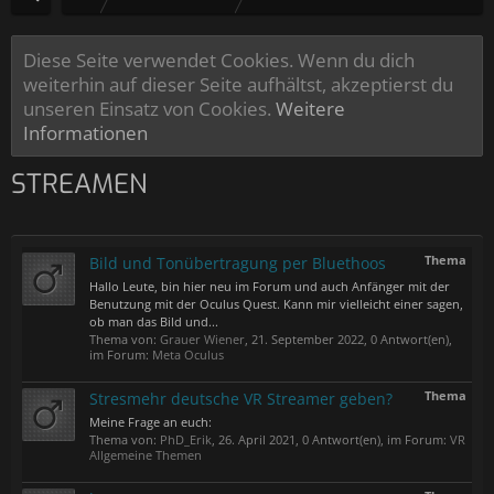
Diese Seite verwendet Cookies. Wenn du dich
weiterhin auf dieser Seite aufhältst, akzeptierst du
unseren Einsatz von Cookies.
Weitere
Informationen
STREAMEN
Thema
Bild und Tonübertragung per Bluethoos
Hallo Leute, bin hier neu im Forum und auch Anfänger mit der
Benutzung mit der Oculus Quest. Kann mir vielleicht einer sagen,
ob man das Bild und...
Thema von:
Grauer Wiener
,
21. September 2022
, 0 Antwort(en),
im Forum:
Meta Oculus
Thema
Stresmehr deutsche VR Streamer geben?
Meine Frage an euch:
Thema von:
PhD_Erik
,
26. April 2021
, 0 Antwort(en), im Forum:
VR
Allgemeine Themen