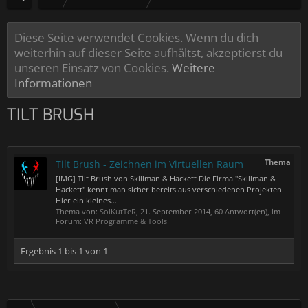
Diese Seite verwendet Cookies. Wenn du dich
weiterhin auf dieser Seite aufhältst, akzeptierst du
unseren Einsatz von Cookies.
Weitere
Informationen
TILT BRUSH
Thema
Tilt Brush - Zeichnen im Virtuellen Raum
[IMG] Tilt Brush von Skillman & Hackett Die Firma "Skillman &
Hackett" kennt man sicher bereits aus verschiedenen Projekten.
Hier ein kleines...
Thema von:
SolKutTeR
,
21. September 2014
, 60 Antwort(en), im
Forum:
VR Programme & Tools
Ergebnis 1 bis 1 von 1