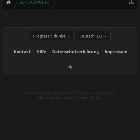
SCHLAGWORTE
Progressiv dunkel
Deutsch [Du]
Kontakt
Hilfe
Datenschutzerklärung
Impressum
Forum software by XenForo™
-
Deutsch von xenDach
Theme designed by
Audentio Design
.