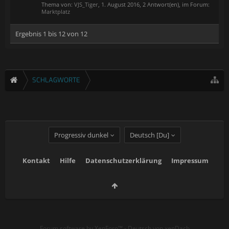
Thema von:
VJS_Tiger
,
1. August 2016
, 2 Antwort(en), im Forum:
Marktplatz
Ergebnis 1 bis 12 von 12
SCHLAGWORTE
Progressiv dunkel
Deutsch [Du]
Kontakt
Hilfe
Datenschutzerklärung
Impressum
Forum software by XenForo™
-
Deutsch von xenDach