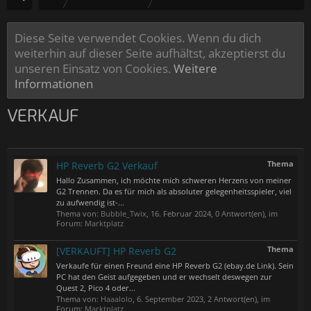
Diese Seite verwendet Cookies. Wenn du dich
weiterhin auf dieser Seite aufhältst, akzeptierst du
unseren Einsatz von Cookies.
Weitere
Informationen
VERKAUF
Thema
HP Reverb G2 Verkauf
Hallo Zusammen, ich möchte mich schweren Herzens von meiner
G2 Trennen. Da es für mich als absoluter gelegenheitsspieler, viel
zu aufwendig ist-...
Thema von:
Bubble_Twix
,
16. Februar 2024
, 0 Antwort(en), im
Forum:
Marktplatz
Thema
[VERKAUFT] HP Reverb G2
Verkaufe für einen Freund eine HP Reverb G2 (ebay.de Link). Sein
PC hat den Geist aufgegeben und er wechselt deswegen zur
Quest 2, Pico 4 oder...
Thema von:
Haaalolo
,
6. September 2023
, 2 Antwort(en), im
Forum:
Marktplatz