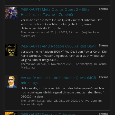
Thema
[VERKAUFT] Meta Oculus Quest 2 + Elite
Headstrap + Tasche + Zubehör
Verkaufe hier die Meta Oculus Quest 2 mit viel Zubehör. Dazu
gehören mehrere Gesichtseinsätze (siehe Foto) sowie
Halterungen für die Controller,...
Thema von:
stoeppel
,
25. Juni 2023
, 3 Antwort(en), im Forum:
Marktplatz
Thema
[VERKAUFT] AMD Radeon 6900 XT Red Devil
Verkaufe meine Radeon 6900 XT Red Devil von Power Color. Die
Karte wurde auf Wasser umgebaut, kann aber auch wieder auf
Original Kühler umgebaut...
Thema von:
dervali
,
4. November 2022
, 5 Antwort(en), im Forum:
Marktplatz
Thema
Verkaufe meine kaum benutzte Quest 64GB
mit Zeugs
Hallo an alle, Ich habe seit ich die Index habe meine Quest hier
noch rumliegen, die ich eigentlich kaum benutzt habe. Gekauft
06/2020 mit dem...
Thema von:
Lasagnetier
,
23. Oktober 2020
, 0 Antwort(en), im
Forum:
Marktplatz
Thema
[VERKAUFT] Samsung Odyssey+