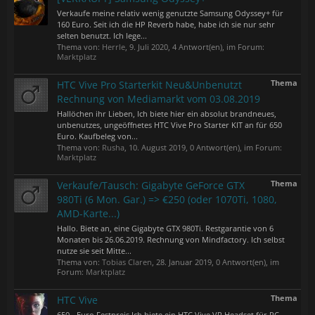
Verkaufe meine relativ wenig genutzte Samsung Odyssey+ für
160 Euro. Seit ich die HP Reverb habe, habe ich sie nur sehr
selten benutzt. Ich lege...
Thema von:
Herrle
,
9. Juli 2020
, 4 Antwort(en), im Forum:
Marktplatz
Thema
HTC Vive Pro Starterkit Neu&Unbenutzt
Rechnung von Mediamarkt vom 03.08.2019
Hallöchen ihr Lieben, Ich biete hier ein absolut brandneues,
unbenutzes, ungeöffnetes HTC Vive Pro Starter KIT an für 650
Euro. Kaufbeleg von...
Thema von:
Rusha
,
10. August 2019
, 0 Antwort(en), im Forum:
Marktplatz
Thema
Verkaufe/Tausch: Gigabyte GeForce GTX
980Ti (6 Mon. Gar.) => €250 (oder 1070Ti, 1080,
AMD-Karte...)
Hallo. Biete an, eine Gigabyte GTX 980Ti. Restgarantie von 6
Monaten bis 26.06.2019. Rechnung von Mindfactory. Ich selbst
nutze sie seit Mitte...
Thema von:
Tobias Claren
,
28. Januar 2019
, 0 Antwort(en), im
Forum:
Marktplatz
Thema
HTC Vive
650,- Euro Festpreis Ich biete ein HTC Vive VR Headset für PC