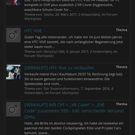
komplett in OVP plus zusätzlich 2 VR Cover (hygienische,
waschbare Schutz-Cover für...
Thema von:
SebKa
,
29. März 2017
, 5 Antwort(en), im Forum:
Marktplatz
Thema
HTC VIVE
Guten Tag alle miteinander, ich habe mir im Juni letzten Jahres
eine HTC VIVE bestellt, die nach anfänglicher Begeisterung jetzt
leider kaum noch...
Thema von:
Neophyt1066
,
6. Januar 2017
, 2 Antwort(en), im
Forum:
Marktplatz
Thema
[VERKAUFT] HTC Vive zu verkaufen
Verkaufe meine Vive ( Kaufdatum 29.07.16, Rechnung liegt bei).
Sie ist kaum genutzt und funktioniert einwandfrei. Die
Spielecodes sind nicht...
Thema von:
Der Rasenmähermann
,
7. September 2016
, 6
Antwort(en), im Forum:
Marktplatz
Thema
[VERKAUFT] Rift CV1 + „VR Cover“ + „EVE
Code“ zusammen 599,- inkl. versicherter Versand
(DHL)
Hallo, die Brille ist absolut neuwertig, ich habe sie testweise ein
paarmal mit den beiden Cockpitspielen Elite und Projekt Cars
benutzt, sowie...