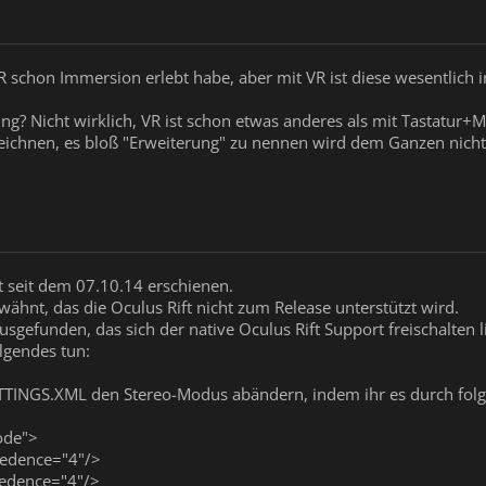
R schon Immersion erlebt habe, aber mit VR ist diese wesentlich i
ng? Nicht wirklich, VR ist schon etwas anderes als mit Tastatur
zeichnen, es bloß "Erweiterung" zu nennen wird dem Ganzen nicht
ist seit dem 07.10.14 erschienen.
wähnt, das die Oculus Rift nicht zum Release unterstützt wird.
gefunden, das sich der native Oculus Rift Support freischalten l
lgendes tun:
TTINGS.XML den Stereo-Modus abändern, indem ihr es durch folg
ode">
cedence="4"/>
cedence="4"/>