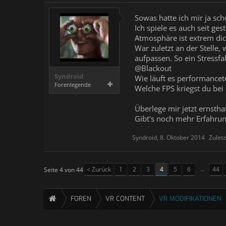
Sowas hatte ich mir ja sc
Ich spiele es auch seit ges
Atmosphäre ist extrem dic
War zuletzt an der Stelle,
aufpassen. So ein Stressfak
@Blackout
Syndroid
Wie läuft es performancet
Forenlegende
Welche FPS kriegst du be
Überlege mir jetzt ernsth
Gibt's noch mehr Erfahrung
Syndroid
,
8. Oktober 2014
Zuletz
< Zurück
1
2
3
4
5
6
→
44
Seite 4 von 44
FOREN
VR CONTENT
VR MODIFIKATIONEN