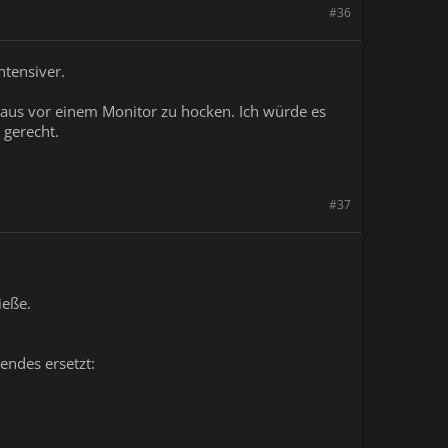
#36
ntensiver.
+Maus vor einem Monitor zu hocken. Ich würde es
 gerecht.
#37
ieße.
endes ersetzt: