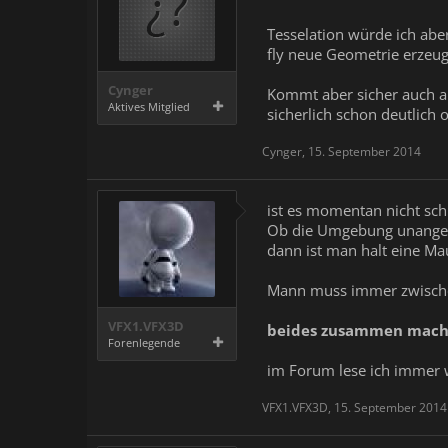
Tesselation würde ich aber
fly neue Geometrie erzeugt
Cynger
Kommt aber sicher auch au
Aktives Mitglied
sicherlich schon deutlich 
Cynger
,
15. September 2014
ist es momentan nicht sch
Ob die Umgebung unangeme
dann ist man halt eine Ma
Mann muss immer zwischen
VFX1.VFX3D
beides zusammen macht
Forenlegende
im Forum lese ich immer 
VFX1.VFX3D
,
15. September 2014