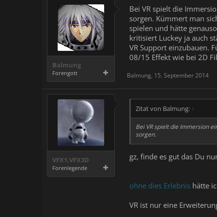
Bei VR spielt die Immersio
sorgen. Kümmert man sich
spielen und hätte genauso
kritisiert Luckey ja auch 
VR Support einzubauen. Fü
08/15 Effekt wie bei 2D Fi
Balmung
Forengott
Balmung
,
15. September 2014
Zitat von Balmung:
↑
Bei VR spielt die Immersion ei
sorgen.
gz, finde es gut das Du nu
VFX1.VFX3D
Forenlegende
ohne dies Erlebnis
hätte i
VR ist nur eine Erweiterun