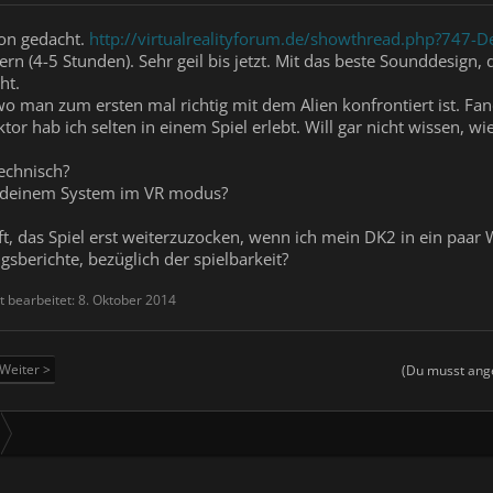
hon gedacht.
http://virtualrealityforum.de/showthread.php?747
tern (4-5 Stunden). Sehr geil bis jetzt. Mit das beste Sounddesign,
ht.
 wo man zum ersten mal richtig mit dem Alien konfrontiert ist. Fa
tor hab ich selten in einem Spiel erlebt. Will gar nicht wissen, wie
echnisch?
i deinem System im VR modus?
aft, das Spiel erst weiterzuzocken, wenn ich mein DK2 in ein paa
sberichte, bezüglich der spielbarkeit?
t bearbeitet:
8. Oktober 2014
Weiter >
(Du musst ange