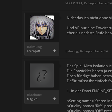
VFX1.VFX3D
,
15. September 2014
Nicht das ich nicht ohne V
Und VR nur eine Erweiteru
eher als nächste Stufe be
Balmung
Forengott
Balmung
,
16. September 2014
Das Spiel Alien Isolation 
Die Entwickler haben ja er
Doch fündige haben herraus
Dafür müsst ihr einfach fo
1. In der Datei ENGINE_SE
Blackout
Mitglied
<Setting name="Stereo M
<Quality name="Rift" pre
<Quality name="Off" pre