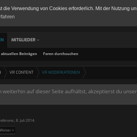
st die Verwendung von Cookies erforderlich. Mit der Nutzung un
rfahren
EN
MITGLIEDER
aktuellen Beiträgen
Foren durchsuchen
N
VR CONTENT
VR MODIFIKATIONEN
weiterhin auf dieser Seite aufhältst, akzeptierst du unse
nditronic
,
8. Juli 2014
.
Weiter >