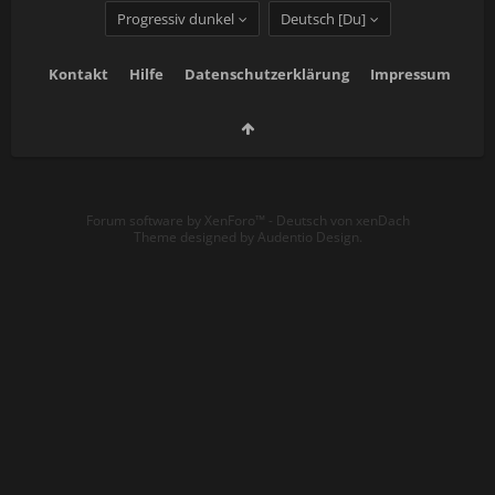
Progressiv dunkel
Deutsch [Du]
Kontakt
Hilfe
Datenschutzerklärung
Impressum
Forum software by XenForo™
-
Deutsch von xenDach
Theme designed by
Audentio Design
.