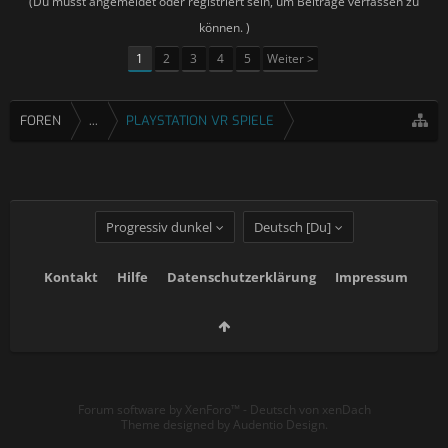
(Du musst angemeldet oder registriert sein, um Beiträge verfassen zu
können. )
1
2
3
4
5
Weiter >
FOREN
...
PLAYSTATION VR SPIELE
Progressiv dunkel
Deutsch [Du]
Kontakt
Hilfe
Datenschutzerklärung
Impressum
Forum software by XenForo™
-
Deutsch von xenDach
Theme designed by
Audentio Design
.