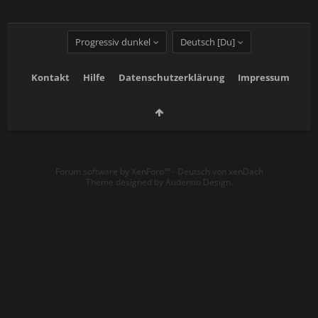
Progressiv dunkel
Deutsch [Du]
Kontakt
Hilfe
Datenschutzerklärung
Impressum
Forum software by XenForo™
-
Deutsch von xenDach
Theme designed by
Audentio Design
.