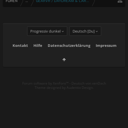
FOREN
...
GEARVR / DAYDREAM & CARDBOARD
Progressiv dunkel
Deutsch [Du]
Kontakt
Hilfe
Datenschutzerklärung
Impressum
Forum software by XenForo™
-
Deutsch von xenDach
Theme designed by
Audentio Design
.