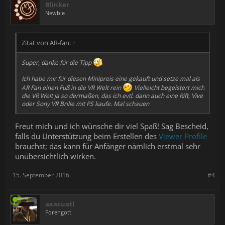
Blinker
Newbie
Zitat von AR-fan:
↑
Super, danke für die Tipp
Ich habe mir für diesen Minipreis eine gekauft und setze mal als
AR Fan einen Fuß in die VR Welt rein
Vielleicht begeistert mich
die VR Welt ja so dermaßen, das ich evtl. dann auch eine Rift, Vive
oder Sony VR Brille mit PS kaufe. Mal schauen
Freut mich und ich wünsche dir viel Spaß! Sag Bescheid,
falls du Unterstützung beim Erstellen des
Viewer Profile
brauchst; das kann für Anfänger nämlich erstmal sehr
unübersichtlich wirken.
15. September 2016
#4
axacuatl
Forengott