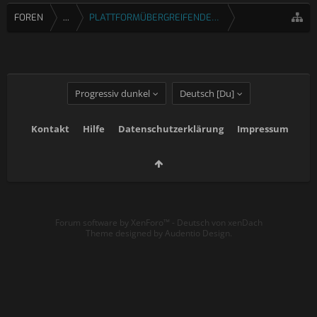
FOREN
...
PLATTFORMÜBERGREIFENDE SPIELE
Progressiv dunkel
Deutsch [Du]
Kontakt
Hilfe
Datenschutzerklärung
Impressum
Forum software by XenForo™
-
Deutsch von xenDach
Theme designed by
Audentio Design
.