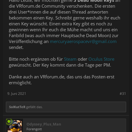
Hallo Leute, wir möchten gerne
3 Dead Moon Keys
an
die VRforum.de Community verschenken. Die ersten
drei User*innen die auf diesen Thread antworten
bekommen einen Key. Schreibt gerne weshalb ihr euch
einen Key wünscht. Einen extra Key gibt es noch zu
gewinnen wenn Ihr euch die Mühe macht und uns ein
Fanbild (was auch immer Hauptsache Dead Moon) zur
Veröffentlichung an
mercuryaerospacevr@gmail.com
sendet.
Bitte noch ergänzen ob für
Steam
oder
Oculus Store
gewünscht. Der Key kommt dann die Tage per PM.
Danke auch an VRforum.de, das uns das Posten erst
ermöglicht.
9. Juni 2021
#31
SolKutTeR
gefällt das.
Odyssey_Plus_Man
Forengott