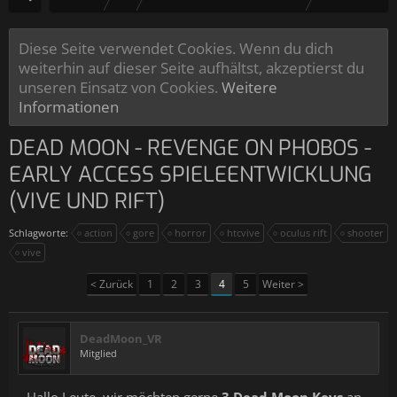
Diese Seite verwendet Cookies. Wenn du dich
weiterhin auf dieser Seite aufhältst, akzeptierst du
unseren Einsatz von Cookies.
Weitere
Informationen
DEAD MOON - REVENGE ON PHOBOS -
EARLY ACCESS SPIELEENTWICKLUNG
(VIVE UND RIFT)
Schlagworte:
action
gore
horror
htcvive
oculus rift
shooter
vive
< Zurück
1
2
3
4
5
Weiter >
DeadMoon_VR
Mitglied