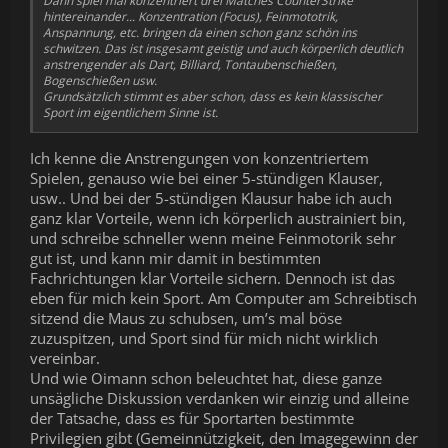
Dann spiel mal konzentriert drei Matches CounterStrike
hintereinander... Konzentration (Focus), Feinmototrik,
Anspannung, etc. bringen da einen schon ganz schön ins
schwitzen. Das ist insgesamt geistig und auch körperlich deutlich
anstrengender als Dart, Billiard, Tontaubenschießen,
Bogenschießen usw.
Grundsätzlich stimmt es aber schon, dass es kein klassischer
Sport im eigentlichem Sinne ist.
Ich kenne die Anstrengungen von konzentriertem
Spielen, genauso wie bei einer 5-stündigen Klauser,
usw.. Und bei der 5-stündigen Klausur habe ich auch
ganz klar Vorteile, wenn ich körperlich austrainiert bin,
und schreibe schneller wenn meine Feinmotorik sehr
gut ist, und kann mir damit in bestimmten
Fachrichtungen klar Vorteile sichern. Dennoch ist das
eben für mich kein Sport. Am Computer am Schreibtisch
sitzend die Maus zu schubsen, um’s mal böse
zuzuspitzen, und Sport sind für mich nicht wirklich
vereinbar.
Und wie Oimann schon beleuchtet hat, diese ganze
unsägliche Diskussion verdanken wir einzig und alleine
der Tatsache, dass es für Sportarten bestimmte
Privilegien gibt (Gemeinnützigkeit, den Imagegewinn der