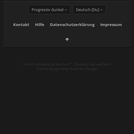
Progressiv dunkel
Deutsch [Du]
Kontakt
Hilfe
Datenschutzerklärung
Impressum
Forum software by XenForo™
-
Deutsch von xenDach
Theme designed by
Audentio Design
.