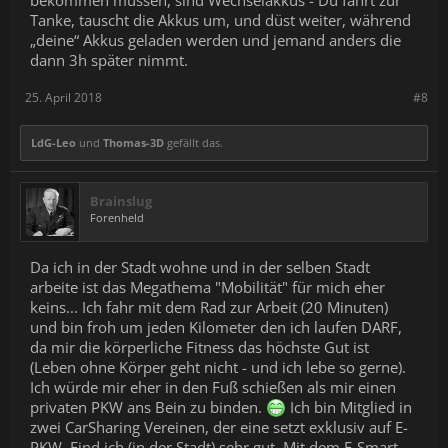
bekommen müssen, sind Wechselakkus - Du fährt zur
Tanke, tauscht die Akkus um, und düst weiter, während
„deine“ Akkus geladen werden und jemand anders die
dann 3h später nimmt.
25. April 2018
#8
LdG-Leo
und
Thomas-3D
gefällt das.
Brainslug
Forenheld
Da ich in der Stadt wohne und in der selben Stadt
arbeite ist das Megathema "Mobilität" für mich eher
keins... Ich fahr mit dem Rad zur Arbeit (20 Minuten)
und bin froh um jeden Kilometer den ich laufen DARF,
da mir die körperliche Fitness das höchste Gut ist
(Leben ohne Körper geht nicht - und ich lebe so gerne).
Ich würde mir eher in den Fuß schießen als mir einen
privaten PKW ans Bein zu binden.
Ich bin Mitglied in
zwei CarSharing Vereinen, der eine setzt exklusiv auf E-
PKW. Find ich (in der Stadt) sehr gut. Mit dem E-Smart