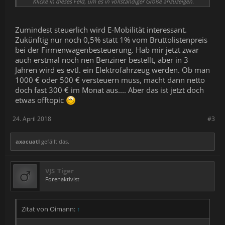
VR macht mir jedenfalls einfach mehr Spaß als es Flatgames im
Klicke in dieses Feld, um es in vollständiger Größe anzuzeigen.
Vergleich können.
1:0 für VR, Spiel beendet.
Zumindest steuerlich wird E-Mobilität interessant.
Zukünftig nur noch 0,5% statt 1% vom Bruttolistenpreis
Soweit jedenfalls die Theorie. Die Realität ziert sich noch...
bei der Firmenwagenbesteuerung. Hab mir jetzt zwar
auch erstmal noch nen Benziner bestellt, aber in 3
Jahren wird es evtl. ein Elektrofahrzeug werden. Ob man
1000 € oder 500 € versteuern muss, macht dann netto
doch fast 300 € im Monat aus.... Aber das ist jetzt doch
etwas offtopic
24. April 2018
#3
axacuatl
gefällt das.
VJS_Tiger
Forenaktivist
Zitat von Oimann:
↑