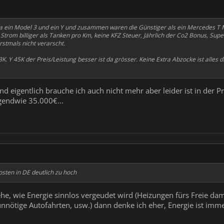
la ein Model 3 und ein Y und zusammen waren die Günstiger als ein Mercedes T M
 Strom billiger als Tanken pro Km, keine KFZ Steuer, Jährlich der Co2 Bonus, Sup
rstmals nicht verarscht.
K. Y 45K der Preis/Leistung besser ist da grösser. Keine Extra Abzocke ist alles 
und eigentlich brauche ich auch nicht mehr aber leider ist in der
rgendwie 35.000€...
sten in DE deutlich zu hoch
he, wie Energie sinnlos vergeudet wird (Heizungen fürs Freie dam
nnötige Autofahrten, usw.) dann denke ich eher, Energie ist imme