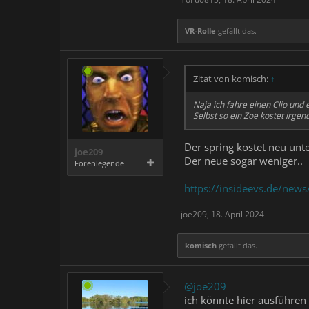
VR-Rolle
gefällt das.
Zitat von komisch:
↑
Naja ich fahre einen Clio und 
Selbst so ein Zoe kostet irgen
Der spring kostet neu unte
joe209
Der neue sogar weniger..
Forenlegende
https://insideevs.de/new
joe209
,
18. April 2024
komisch
gefällt das.
@joe209
ich könnte hier ausführen 