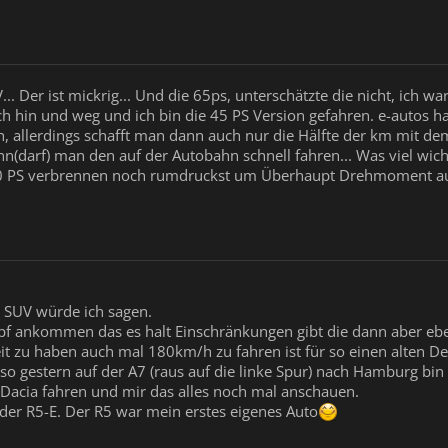
... Der ist mickrig... Und die 65ps, unterschätzte die nicht, ich 
ch hin und weg und ich bin die 45 PS Version gefahren. e-autos 
, allerdings schafft man dann auch nur die Hälfte der km mit de
n(darf) man den auf der Autobahn schnell fahren... Was viel wicht
0 PS verbrennen noch rumdruckst um Überhaupt Drehmoment auf
s SUV würde ich sagen.
f ankommen das es halt Einschränkungen gibt die dann aber eben
it zu haben auch mal 180km/h zu fahren ist für so einen alten D
lso gestern auf der A7 (raus auf die linke Spur) nach Hamburg bi
Dacia fahren und mir das alles noch mal anschauen.
 der R5-E. Der R5 war mein erstes eigenes Auto