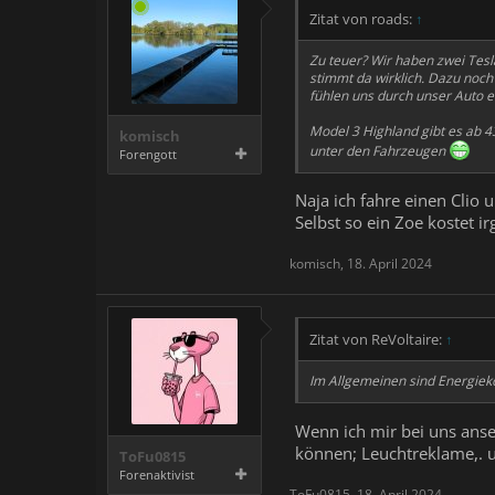
Zitat von roads:
↑
Zu teuer? Wir haben zwei Tes
stimmt da wirklich. Dazu noch
fühlen uns durch unser Auto e
Model 3 Highland gibt es ab 43
komisch
unter den Fahrzeugen
Forengott
Naja ich fahre einen Clio 
Selbst so ein Zoe kostet i
komisch
,
18. April 2024
Zitat von ReVoltaire:
↑
Im Allgemeinen sind Energieko
Wenn ich mir bei uns anse
können; Leuchtreklame,. u
ToFu0815
Forenaktivist
ToFu0815
,
18. April 2024