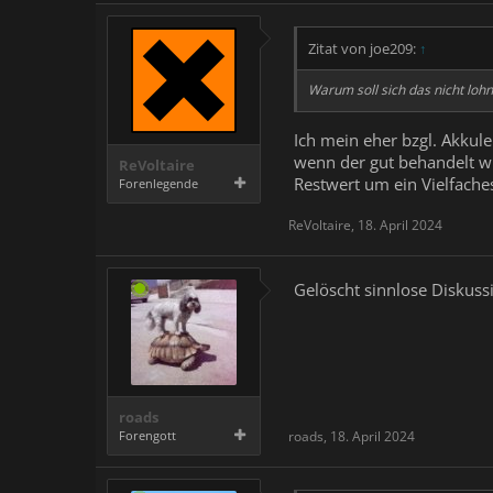
Zitat von joe209:
↑
Warum soll sich das nicht lohn
Ich mein eher bzgl. Akkule
wenn der gut behandelt wu
ReVoltaire
Restwert um ein Vielfache
Forenlegende
ReVoltaire
,
18. April 2024
Gelöscht sinnlose Diskuss
roads
Forengott
roads
,
18. April 2024