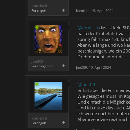
komisch
Forengott
komisch
,
19. April 2024
@komisch
das ist kein SUV
nach der Probefahrt war i
spring fährt max 130 km/h
Aber wie lange und wo kan
beschleunigen, wo ein 20
Drehmoment sofort da...
joe209
Forenlegende
joe209
,
19. April 2024
@joe209
er hat aber die Form eine
Wie gesagt es muss im Kop
Und einfach die Möglichke
Und ich nutze das auch. A
Ich werde nachher mal zu 
komisch
Aber irgendwie reizt mich
Forengott