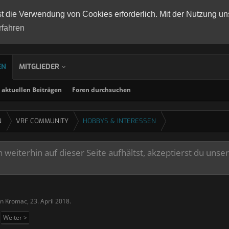
st die Verwendung von Cookies erforderlich. Mit der Nutzung un
rfahren
EN
MITGLIEDER
aktuellen Beiträgen
Foren durchsuchen
N
VRF COMMUNITY
HOBBYS & INTERESSEN
weiterhin auf dieser Seite aufhältst, akzeptierst du unse
on
Kromac
,
23. April 2018
.
Weiter >