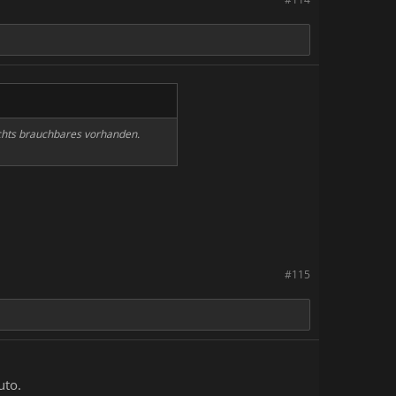
nichts brauchbares vorhanden.
#115
uto.