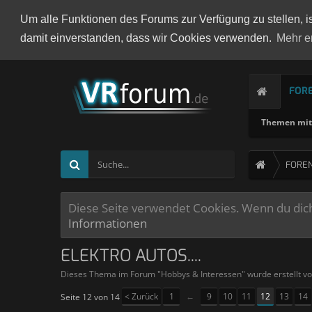
Um alle Funktionen des Forums zur Verfügung zu stellen, i
damit einverstanden, dass wir Cookies verwenden.
Mehr e
FOR
Themen mit 
FORE
Diese Seite verwendet Cookies. Wenn du dich 
Informationen
ELEKTRO AUTOS....
Dieses Thema im Forum "
Hobbys & Interessen
" wurde erstellt v
< Zurück
1
←
9
10
11
12
13
14
Seite 12 von 14