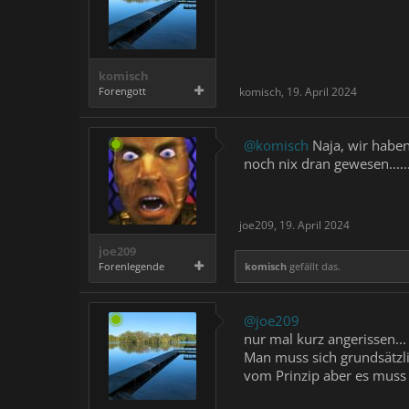
komisch
Forengott
komisch
,
19. April 2024
@komisch
Naja, wir haben
noch nix dran gewesen......
joe209
,
19. April 2024
joe209
Forenlegende
komisch
gefällt das.
@joe209
nur mal kurz angerissen...
Man muss sich grundsätzli
vom Prinzip aber es muss