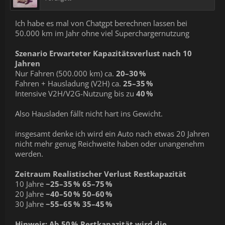
Ich habe es mal von Chatgpt berechnen lassen bei
50.000 km im Jahr ohne viel Superchargernutzung
Szenario
Erwarteter Kapazitätsverlust nach 10
Jahren
Nur Fahren (500.000 km) ca.
20–30 %
Fahren + Hausladung (V2H) ca.
25–35 %
Intensive V2H/V2G-Nutzung bis zu
40 %
Also Hausladen fällt nicht hart ins Gewicht.
insgesamt denke ich wird ein Auto nach etwas 20 Jahren
nicht mehr genug Reichweite haben oder unangenehm
werden.
Zeitraum
Realistischer Verlust
Restkapazität
10 Jahre
~25–35 %
65–75 %
20 Jahre
~40–50 %
50–60 %
30 Jahre
~55–65 %
35–45 %
Hinweis:
Ab
50 % Restkapazität
wird die