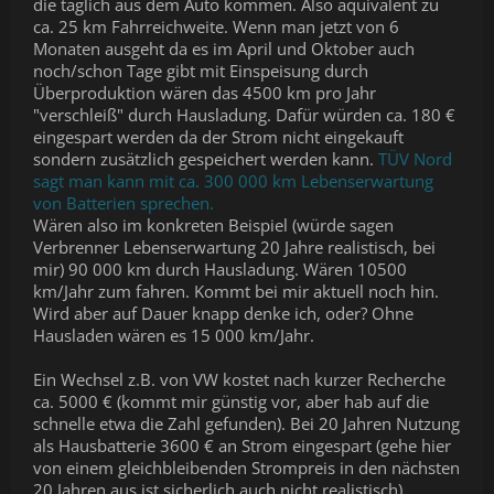
die täglich aus dem Auto kommen. Also äquivalent zu
ca. 25 km Fahrreichweite. Wenn man jetzt von 6
Monaten ausgeht da es im April und Oktober auch
noch/schon Tage gibt mit Einspeisung durch
Überproduktion wären das 4500 km pro Jahr
"verschleiß" durch Hausladung. Dafür würden ca. 180 €
eingespart werden da der Strom nicht eingekauft
sondern zusätzlich gespeichert werden kann.
TÜV Nord
sagt man kann mit ca. 300 000 km Lebenserwartung
von Batterien sprechen.
Wären also im konkreten Beispiel (würde sagen
Verbrenner Lebenserwartung 20 Jahre realistisch, bei
mir) 90 000 km durch Hausladung. Wären 10500
km/Jahr zum fahren. Kommt bei mir aktuell noch hin.
Wird aber auf Dauer knapp denke ich, oder? Ohne
Hausladen wären es 15 000 km/Jahr.
Ein Wechsel z.B. von VW kostet nach kurzer Recherche
ca. 5000 € (kommt mir günstig vor, aber hab auf die
schnelle etwa die Zahl gefunden). Bei 20 Jahren Nutzung
als Hausbatterie 3600 € an Strom eingespart (gehe hier
von einem gleichbleibenden Strompreis in den nächsten
20 Jahren aus ist sicherlich auch nicht realistisch).