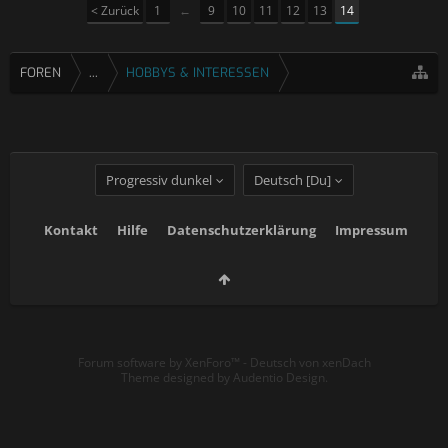
< Zurück
1
←
9
10
11
12
13
14
FOREN
...
HOBBYS & INTERESSEN
Progressiv dunkel
Deutsch [Du]
Kontakt
Hilfe
Datenschutzerklärung
Impressum
Forum software by XenForo™
-
Deutsch von xenDach
Theme designed by
Audentio Design
.