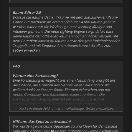
Raum-Editor 2.0
Erstelle die Räume deiner Träume mit dem aktualisierten Raum-
Editor 2.0! Nachdem im ersten Spiel über 4.000 Räume gebaut
wurden, haben wir die Werkzeuge noch leistungsfähiger und
intuitiver gemacht. Die neue Lighting Engine sorgt dafür, dass
deine Räume den offiziellen Räumen noch ähnlicher werden, mit
dem Baueditor kannst du Räume entwerfen (mit funktionierender
Treppe!), und mit Sequenz-Animationen kannst du alles zum
Leben erwecken.
FAQ
Warum eine Fortsetzung?
Eine Fortsetzung ermöglicht uns einen Neuanfang und gibt uns
die Chance, die Grenzen des Genres weiter auszuloten. Wir
wollten dunklere Escape-Room-Themen erforschen und mit
neuen Gameplay- und Rätselideen experimentieren. Die
Loslösung vom Originalspiel hat uns erlaubt, uns auf die
Verbesserung von Schlüsselfunktionen wie Rendering,
Vernetzung, Physik und Animationen zu konzentrieren.
Klicke in dieses Feld, um es in vollständiger Größe anzuzeigen.
Wird der Escape Simulator weiterhin Updates erhalten?
Hilf uns, das Spiel zu entwickeln!
Ja! Mit dem kürzlich erschienenen Maya-DLC und weiteren
Wir würden gerne deine Gedanken zu und Ideen für den Escape
geplanten Inhalten werden wir das ursprüngliche Spiel weiterhin
Simulator 2 hören! Wir ❤️ unsere fantastische Gemeinschaft von