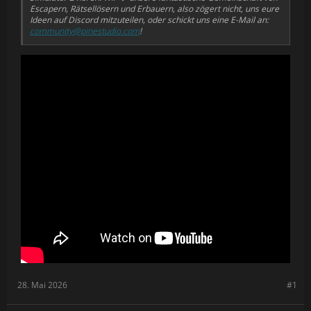
unterstützen und auf neue Plattformen bringen.
Escapern, Rätsellösern und Erbauern, also zögert nicht, uns eure
Ideen auf Discord mitzuteilen, oder schickt uns eine E-Mail an:
Ist es gruselig?
community@pinestudio.com
!
Der Escape Simulator 2 ist zwar düsterer und hat eine
geheimnisvollere Atmosphäre, aber es ist kein Horrorspiel. Das
Spiel enthält auch keine Jump Scares oder Blutvergießen.
28. Mai 2026
#1