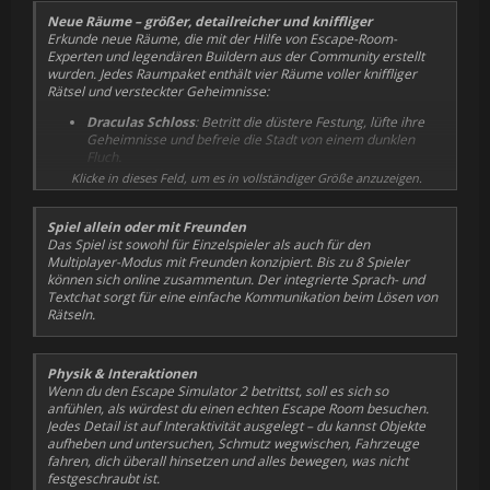
Neue Räume – größer, detailreicher und kniffliger
Erkunde neue Räume, die mit der Hilfe von Escape-Room-
Experten und legendären Buildern aus der Community erstellt
wurden. Jedes Raumpaket enthält vier Räume voller kniffliger
Rätsel und versteckter Geheimnisse:
Draculas Schloss
: Betritt die düstere Festung, lüfte ihre
Geheimnisse und befreie die Stadt von einem dunklen
Fluch.
Raumschiff EOS
: Ein Forschungsraumschiff ist nach einer
Klicke in dieses Feld, um es in vollständiger Größe anzuzeigen.
Kollision gestrandet und zwingt dich, eine Energiequelle
aus einer mysteriösen dunklen Sphäre zu bergen.
Spiel allein oder mit Freunden
Der verfluchte Schatz
: Folge einer kryptischen Karte zu
Das Spiel ist sowohl für Einzelspieler als auch für den
einer Pirateninsel, überwinde tückische Prüfungen und
Multiplayer-Modus mit Freunden konzipiert. Bis zu 8 Spieler
berge den uralten Schatz.
können sich online zusammentun. Der integrierte Sprach- und
Weitere Inhalte folgen nach der Veröffentlichung!
Textchat sorgt für eine einfache Kommunikation beim Lösen von
Rätseln.
Physik & Interaktionen
Wenn du den Escape Simulator 2 betrittst, soll es sich so
anfühlen, als würdest du einen echten Escape Room besuchen.
Jedes Detail ist auf Interaktivität ausgelegt – du kannst Objekte
aufheben und untersuchen, Schmutz wegwischen, Fahrzeuge
fahren, dich überall hinsetzen und alles bewegen, was nicht
festgeschraubt ist.