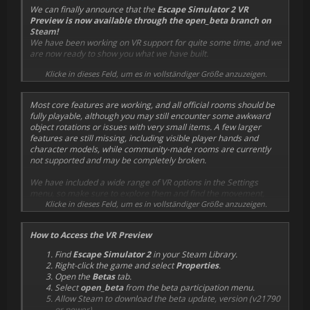
We can finally announce that the
Escape Simulator 2 VR
Preview is now available through the open_beta branch on
Steam!
We have been working on VR support for quite some time, and we
are now ready to show you what we have built.
Klicke in dieses Feld, um es in vollständiger Größe anzuzeigen.
This is still an early preview version, and we need your help to
make it better. Some interactions, controls, visuals and
performance may still need additional work, but the main goal of
Most core features are working, and all official rooms should be
this preview is to let you try the game in VR and share your
fully playable, although you may still encounter some awkward
experience with us.
object rotations or issues with very small items. A few larger
features are still missing, including visible player hands and
Your feedback will help us prepare the full
free Escape
character models, while community-made rooms are currently
Simulator 2 VR Update
, which is currently planned for release
not supported and may be completely broken.
by the end of this year.
We have included a wide range of VR options in the Settings
menu, so make sure to explore them and find the movement,
comfort, and interaction setup that best suits your preferred VR
Klicke in dieses Feld, um es in vollständiger Größe anzuzeigen.
playstyle.
How to Access the VR Preview
This open beta also includes several long-awaited fixes, primarily
for the Room Editor, many of which were made in preparation for
Find
Escape Simulator 2
in your Steam Library.
the upcoming Build-a-Room competition. More on that later
Right-click the game and select
Properties
.
today!
Open the
Betas
tab.
Select
open_beta
from the beta participation menu.
Allow Steam to download the beta update, version (
v21790
or newer
)