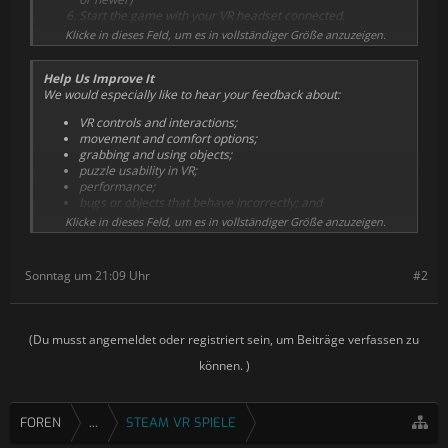
Start the game with your VR headset connected.
Klicke in dieses Feld, um es in vollständiger Größe anzuzeigen.
You can return to the regular public version at any time by
selecting
None
in the Betas menu.
Help Us Improve It
We would especially like to hear your feedback about:
VR controls and interactions;
movement and comfort options;
grabbing and using objects;
puzzle usability in VR;
performance;
bugs or objects that behave incorrectly; and
anything that feels uncomfortable, confusing or difficult to
Klicke in dieses Feld, um es in vollständiger Größe anzuzeigen.
use.
All feedback is valuable, whether it is a detailed bug report or a
Sonntag um 21:09 Uhr
#2
quick comment about how something feels.
You can send your feedback through our official Discord server
(
#ES2_VR_Preview
) or by email:
community@pinestudio.com
(Du musst angemeldet oder registriert sein, um Beiträge verfassen zu
When reporting a problem, please include your headset model,
können. )
PC specifications and a short description of what happened.
Screenshots, videos and reproduction steps are also very helpful.
FOREN
...
STEAM VR SPIELE
Please remember that this is a beta version. Keep your game and
room files backed up, and expect that some features may change