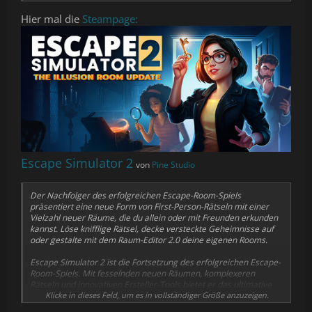
Hier mal die
Steampage:
Escape Simulator 2
von
Pine Studio
Der Nachfolger des erfolgreichen Escape-Room-Spiels
präsentiert eine neue Form von First-Person-Rätseln mit einer
Vielzahl neuer Räume, die du allein oder mit Freunden erkunden
kannst. Löse knifflige Rätsel, decke versteckte Geheimnisse auf
oder gestalte mit dem Raum-Editor 2.0 deine eigenen Rooms.
Escape Simulator 2 ist die Fortsetzung des erfolgreichen Escape-
Room-Spiels. Mit fesselnden neuen Räumen, komplexeren
Rätseln und innovativen Ersteller-Tools bietet er das ultimative
First-Person-Escape-Room-Erlebnis.
Klicke in dieses Feld, um es in vollständiger Größe anzuzeigen.