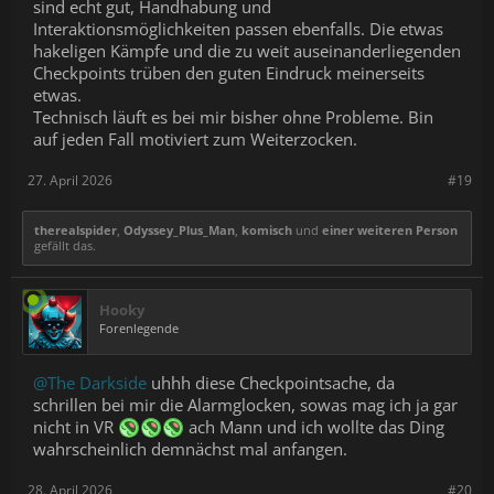
sind echt gut, Handhabung und
Interaktionsmöglichkeiten passen ebenfalls. Die etwas
hakeligen Kämpfe und die zu weit auseinanderliegenden
Checkpoints trüben den guten Eindruck meinerseits
etwas.
Technisch läuft es bei mir bisher ohne Probleme. Bin
auf jeden Fall motiviert zum Weiterzocken.
27. April 2026
#19
therealspider
,
Odyssey_Plus_Man
,
komisch
und
einer weiteren Person
gefällt das.
Hooky
Forenlegende
@The Darkside
uhhh diese Checkpointsache, da
schrillen bei mir die Alarmglocken, sowas mag ich ja gar
nicht in VR
ach Mann und ich wollte das Ding
wahrscheinlich demnächst mal anfangen.
28. April 2026
#20