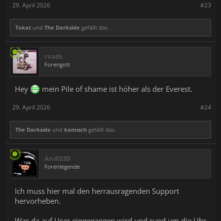
29. April 2026
#23
Tokat
und
The Darkside
gefällt das.
roads
Forengott
Hey
mein Pile of shame ist höher als der Everest.
29. April 2026
#24
The Darkside
und
komisch
gefällt das.
AndiS3D
Forenlegende
Ich muss hier mal den herrausragenden Support
hervorheben.
Was da auf User eingegangen wird und rund um die Uhr