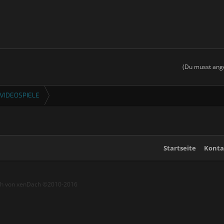
(Du musst ange
VIDEOSPIELE
Startseite
Konta
ch von xenDach
©2010-2016