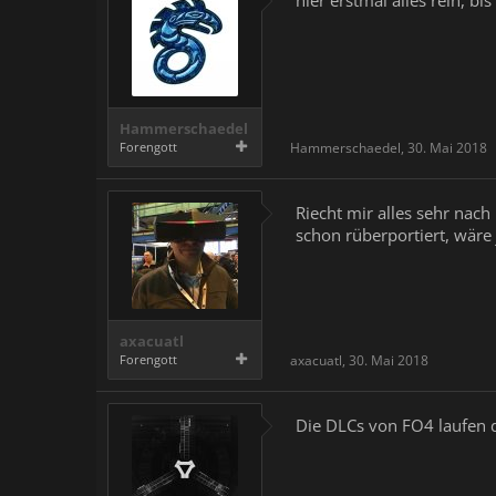
hier erstmal alles rein, bi
Hammerschaedel
Forengott
Hammerschaedel
,
30. Mai 2018
Riecht mir alles sehr nach
schon rüberportiert, wäre 
axacuatl
Forengott
axacuatl
,
30. Mai 2018
Die DLCs von FO4 laufen d