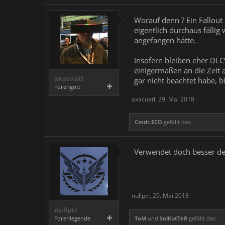
Worauf denn ? Ein Fallout 
eigentlich durchaus fällig
angefangen hätte.
Insofern bleiben eher DLC
einigermaßen an die Zeit 
axacuatl
gar nicht beachtet habe, b
Forengott
axacuatl
,
29. Mai 2018
Cmdr.ECO
gefällt das.
Verwendet doch besser d
nullptr
,
29. Mai 2018
nullptr
Forenlegende
ToM
und
SolKutTeR
gefällt das.