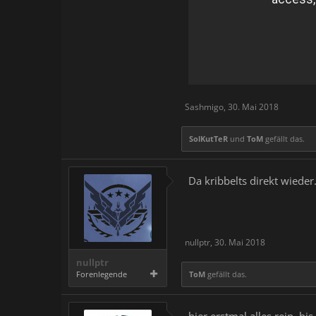
Sashmigo
,
30. Mai 2018
SolKutTeR
und
ToM
gefällt das.
Da kribbelts direkt wieder.
nullptr
,
30. Mai 2018
nullptr
Forenlegende
ToM
gefällt das.