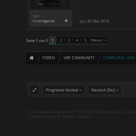
zyn
Forenlegende
zyn
,
30. Mai 2018
1
2
3
4
5
Weiter >
Seite 1 von 5
FOREN
VRF COMMUNITY
COMPUTER- UND 
Progressiv dunkel
Deutsch [Du]
Forum software by XenForo™
©2010-2016 XenForo Ltd.
-
Deuts
Theme designed by
Audentio Design
.