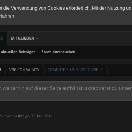
st die Verwendung von Cookies erforderlich. Mit der Nutzung un
rfahren
EN
MITGLIEDER
aktuellen Beiträgen
Foren durchsuchen
N
VRF COMMUNITY
COMPUTER- UND VIDEOSPIELE
weiterhin auf dieser Seite aufhältst, akzeptierst du unse
tellt von
Sashmigo
,
29. Mai 2018
.