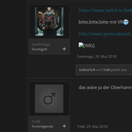
https://www.twitch.tv/be
bitte,bitte,bitte mit VR
http://www.gamesaktuell.de
Sashmigo
Forengott
Sashmigo
,
29. Mai 2018
SolKutTeR
und
ToM
gefällt das.
das wäre ja der Oberhamm
ToM
Forenlegende
ToM
,
29. Mai 2018