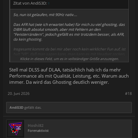
Zitat von AndiS3D:
↑
So, nun ist gelaufen, mit 90Hz nativ....
Das AFR hat (wie ich erwartet habe) für mich zu viel ghosting, das
DIBR läuft absolut smooth, aber mit Fehlern an den
"Fensterrändern", jedoch gefällt es mir trotzdem besser, als AFR,
da kein ghosting.
Insgesamt kommt da bei mir aber noch kein wirklicher Fun auf, ist
halt "VR", daß man sagen kann, man kann es mit Headset zocken,
mehr nicht.
Klicke in dieses Feld, um es in vollständiger Größe anzuzeigen.
....bin froh, daß es im Gamepass ist, sonst hätte ich mich nun
Stell mal DLSS auf DLAA, tatsächlich hab ich da mehr
geärgert, denn nur zum testen ist es zu teuer.
Performance als mit Qualität, Leistung, etc. Warum auch
immer. Da wird das Ghosting deutlich weniger.
20. Juni 2026
#18
AndiS3D
gefällt das.
Hoshi82
Forenaktivist