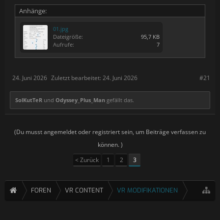
Anhänge:
01.jpg
Dateigröße:
95,7 KB
Aufrufe:
7
24. Juni 2026
Zuletzt bearbeitet:
24. Juni 2026
#21
SolKutTeR
und
Odyssey_Plus_Man
gefällt das.
(Du musst angemeldet oder registriert sein, um Beiträge verfassen zu
können. )
< Zurück
1
2
3
FOREN
VR CONTENT
VR MODIFIKATIONEN