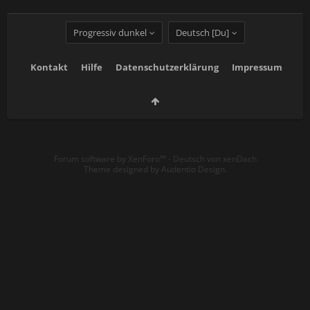
Progressiv dunkel
Deutsch [Du]
Kontakt
Hilfe
Datenschutzerklärung
Impressum
Forum software by XenForo™
-
Deutsch von xenDach
Theme designed by
Audentio Design
.