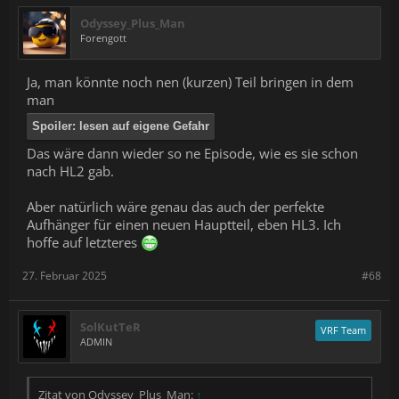
Odyssey_Plus_Man
Forengott
Ja, man könnte noch nen (kurzen) Teil bringen in dem
man
Spoiler:
lesen auf eigene Gefahr
Das wäre dann wieder so ne Episode, wie es sie schon
nach HL2 gab.
Aber natürlich wäre genau das auch der perfekte
Aufhänger für einen neuen Hauptteil, eben HL3. Ich
hoffe auf letzteres
27. Februar 2025
#68
SolKutTeR
VRF Team
ADMIN
Zitat von Odyssey_Plus_Man:
↑