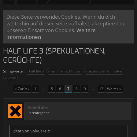
Diese Seite verwendet Cookies. Wenn du dich
weiterhin auf dieser Seite aufhältst, akzeptierst du
unseren Einsatz von Cookies.
Weitere
Informationen
HALF LIFE 3 (SPEKULATIONEN,
GERÜCHTE)
Schlagworte:
half life 3
half life nachfolger
neues spiel von valve
valve
< Zurück
1
←
5
6
7
8
9
→
13
Weiter >
ReVoltaire
Forenlegende
Zitat von SolKutTeR:
↑