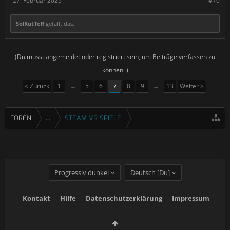
27. Februar 2025
#70
SolKutTeR
gefällt das.
(Du musst angemeldet oder registriert sein, um Beiträge verfassen zu
können. )
< Zurück
1
←
5
6
7
8
9
→
13
Weiter >
FOREN
...
STEAM VR SPIELE
Progressiv dunkel
Deutsch [Du]
Kontakt
Hilfe
Datenschutzerklärung
Impressum