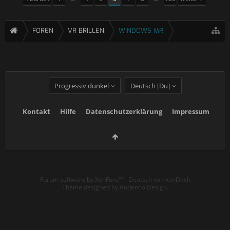
FOREN
VR BRILLEN
WINDOWS MR
Progressiv dunkel
Deutsch [Du]
Kontakt
Hilfe
Datenschutzerklärung
Impressum
Forum software by XenForo™
-
Deutsch von xenDach
Theme designed by
Audentio Design
.