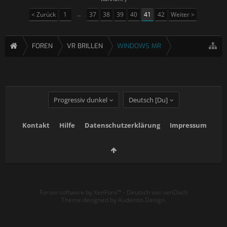
< Zurück
1
←
37
38
39
40
41
42
Weiter >
FOREN
VR BRILLEN
WINDOWS MR
Progressiv dunkel
Deutsch [Du]
Kontakt
Hilfe
Datenschutzerklärung
Impressum
Forum software by XenForo™
-
Deutsch von xenDach
Theme designed by
Audentio Design
.