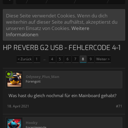
Diese Seite verwendet Cookies. Wenn du dich
weiterhin auf dieser Seite aufhältst, akzeptierst du
unseren Einsatz von Cookies.
Weitere
Informationen
HP REVERB G2 USB - FEHLERCODE 4-1
< Zurück
1
←
4
5
6
7
8
9
Weiter >
Odyssey_Plus_Man
Forengott
Was hast du gleich nochmal für ein Mainboard gehabt?
18. April 2021
#71
Hooky
Forenlegende