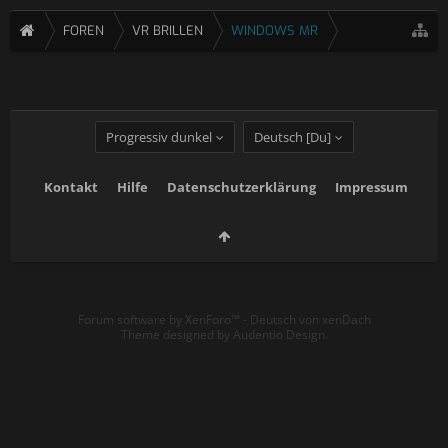
FOREN
VR BRILLEN
WINDOWS MR
Progressiv dunkel
Deutsch [Du]
Kontakt
Hilfe
Datenschutzerklärung
Impressum
Forum software by XenForo™
-
Deutsch von xenDach
Theme designed by
Audentio Design
.