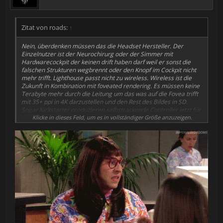
Zitat von roads:
↑
Nein, überdenken müssen das die Headset Hersteller. Der
Einzelnutzer ist der Neurochirurg oder der Simmer mit
Hardwarecockpit der keinen drift haben darf weil er sonst die
falschen Strukturen wegbrennt oder den Knopf im Cockpit nicht
mehr trifft. Lighthouse passt nicht zu wireless. Wireless ist die
Zukunft in Kombination mit foveated rendering. Es müssen keine
Terabyte mehr durch die Leitung um das was auf die Fovea trifft
mit 35+ ppi in 4K darzustellen und den Rest des Bildes in SD.
Sogar Kickstarter produzieren selbstrackende Controller jetzt für
die Apple vision. Tethered + Wireless ist auch grober Unfug weil,
Klicke in dieses Feld, um es in vollständiger Größe anzuzeigen.
wie in diesem Fall dann, das Headset gleich wieder 800g durch
die Batterie wiegt.
Das moderne Headset ist wireless und schaft die selbe
perfomance in der Fovea wie tethered und mit einem
selbstrackenden Controller ein tracking ohne schatten mit wenig
drift. Gibt es so noch nicht.
Ich glaube zwei Arten haben eine Daseinsberechtigung, das
Präzisionsheadset tethered und extrem leicht, weit unter 300g
und extrem hochauflösenden Display, LH und das Wireless
headset mit selbstrackenden Controllern und aktuell wegen
fehlendem DFR mit weniger Anspruch an Bild und wegen der
Controler weniger Präzision. Das Vive hier ist keines von beiden.