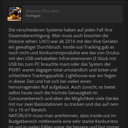
Odyssey_Plus_Man
Forengott
Die verschiedenen Systeme haben auf jeden Fall ihre
Daseinsberechtigung. Man muss auch bisschen die
Historie sehen: LH(1) war ab 2016 mit den Vive Geräten
ein gewaltiger Durchbruch. Inside-out-Tracking gab es
noch nicht und Konkurrenzprodukte wie das von Oculus
mit den USB-verkabelten Infrarotsensoren (3 Stück mit
USB bis zum PC brauchte man) oder das System der
PSVR1 waren dagegen total umständlich und boten viel
schlechtere Trackingqualität. Lighthouse war ein Segen
in dieser Zeit und hat sich bei vielen einen
hervorragenden Ruf aufgebaut. Auch zurecht; es bietet
selbst heute noch die höchste Genauigkeit im
Consumerbereich und eben die Möglichkeit viele Geräte
mit nur zwei Basisstationen zu tracken und das auf nem
10 x 10 m² Bereich.
NATÜRLICH muss man anerkennen, dass inside-out im
Budgetbereich mittlerweile eine sehr starke Konkurrenz
ist und in vielen Fällen sogar die bessere und fast immer