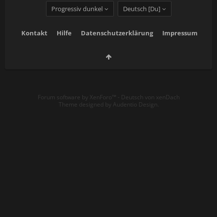
Progressiv dunkel
Deutsch [Du]
Kontakt
Hilfe
Datenschutzerklärung
Impressum
Forum software by XenForo™
-
Deutsch von xenDach
Theme designed by
Audentio Design
.