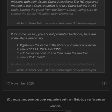
missions with their Oculus Quest 2 headsets! The HQ approved
method to use a Quest Headset is to use Quest Link via a USB
cable. Launch the game from the Steam Library, being sure to
choose the Oculus VR option when prompted.
If the initial configuration screen shows an Oculus controller,
Klicke in dieses Feld, um es in vollständiger Größe anzuzeigen.
you've launched successfully.
If for some reason, you are not prompted to choose, here are
some steps you can try.
Right-click the game in the library and select properties.
select SET LAUNCH OPTIONS...
add "-vrmode oculus" and then close the window
select PLAY GAME
As always, please continue to report any issues or troubles you
experience while on your missions.
Klicke in dieses Feld, um es in vollständiger Größe anzuzeigen.
Stay sharp out there, Agents!
17. November 2020
#21
(Du musst angemeldet oder registriert sein, um Beiträge verfassen zu
können. )