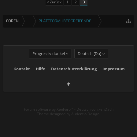
< Zurück
1
2
3
FOREN
...
PLATTFORMÜBERGREIFENDE SPIELE
Progressiv dunkel
Deutsch [Du]
Kontakt
Hilfe
Datenschutzerklärung
Impressum
Forum software by XenForo™
-
Deutsch von xenDach
Theme designed by
Audentio Design
.