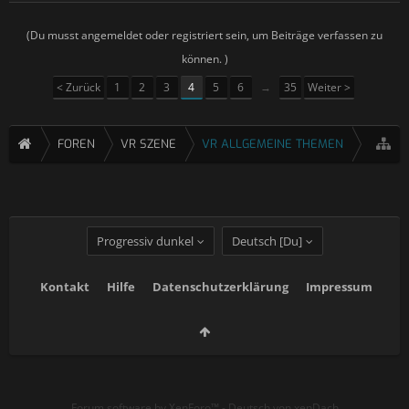
(Du musst angemeldet oder registriert sein, um Beiträge verfassen zu
können. )
< Zurück
1
2
3
4
5
6
→
35
Weiter >
FOREN
VR SZENE
VR ALLGEMEINE THEMEN
Progressiv dunkel
Deutsch [Du]
Kontakt
Hilfe
Datenschutzerklärung
Impressum
Forum software by XenForo™
-
Deutsch von xenDach