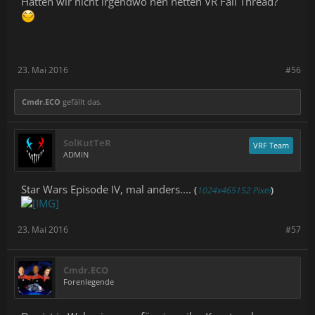
Hatten wir nicht irgendwo nen netten VR Fail Thread?
23. Mai 2016
#56
Cmdr.ECO
gefällt das.
SolKutTeR
VRF Team
ADMIN
Star Wars Episode IV, mal anders....
(
1024x465152 Pixel
)
23. Mai 2016
#57
Cmdr.ECO
Forenlegende