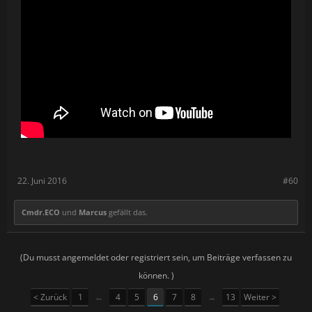
22. Juni 2016
#60
Cmdr.ECO
und
Marcus
gefällt das.
(Du musst angemeldet oder registriert sein, um Beiträge verfassen zu
können. )
< Zurück
1
←
4
5
6
7
8
→
13
Weiter >