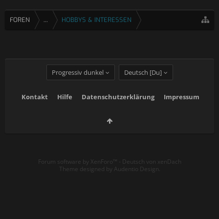
FOREN
...
HOBBYS & INTERESSEN
Progressiv dunkel
Deutsch [Du]
Kontakt
Hilfe
Datenschutzerklärung
Impressum
Forum software by XenForo™
-
Deutsch von xenDach
Theme designed by
Audentio Design
.