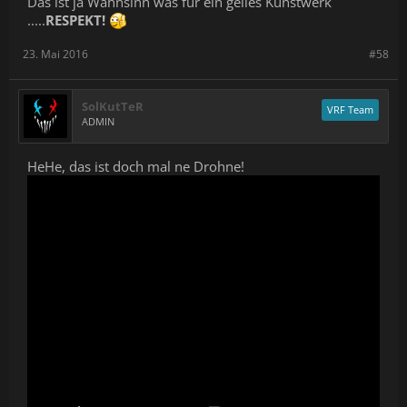
Das ist ja Wahnsinn was für ein geiles Kunstwerk
.....
RESPEKT!
23. Mai 2016
#58
SolKutTeR
VRF Team
ADMIN
HeHe, das ist doch mal ne Drohne!