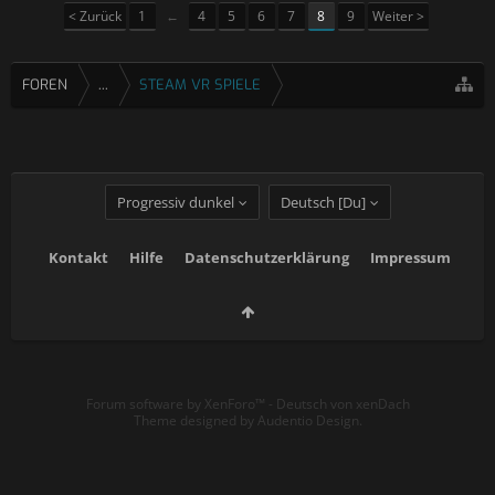
< Zurück
1
←
4
5
6
7
8
9
Weiter >
FOREN
...
STEAM VR SPIELE
Progressiv dunkel
Deutsch [Du]
Kontakt
Hilfe
Datenschutzerklärung
Impressum
Forum software by XenForo™
-
Deutsch von xenDach
Theme designed by
Audentio Design
.