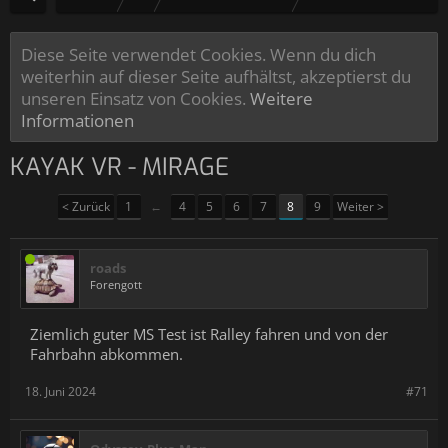
Diese Seite verwendet Cookies. Wenn du dich
weiterhin auf dieser Seite aufhältst, akzeptierst du
unseren Einsatz von Cookies.
Weitere
Informationen
KAYAK VR - MIRAGE
< Zurück
1
←
4
5
6
7
8
9
Weiter >
roads
Forengott
Ziemlich guter MS Test ist Ralley fahren und von der
Fahrbahn abkommen.
18. Juni 2024
#71