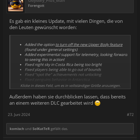
Odyssey_Plus_Man
Forengott
Es gab ein kleines Update, mit vielen Dingen, die von
den Leuten gewünscht worden:
Added the option
to turn off the new Upper Body feature
(found under general settings)
Added experimental support for telemetry, looking forward
to seeing this in action!
Fixed night sky in Costa Rica being too bright
Fixed players being able to go out of bounds
Fixed "spot the" achievements not unlocking
Fixed penguins behavior in Antarctica
Fixed missing start positions for Costa Rica in tour mode
Klicke in dieses Feld, um es in vollständiger Größe anzuzeigen.
Außerdem haben sie durchblicken lassen, dass bereits
an einem weiteren DLC gearbeitet wird
23. Juni 2024
#72
komisch
und
SolKutTeR
gefällt das.