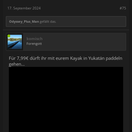
17. September 2024
#75
Odyssey_Plus_Man
gefällt das.
komisch
Forengott
Für 7,99€ dürft ihr mit eurem Kayak in Yukatán paddeln
gehen...