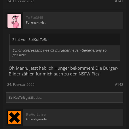
24. Februar 2025
#141
ToFu0815
Forenaktivist
Zitat von SolKutTeR:
↑
Schon interessant, was da mit jeder neuen Generierung so
passiert.
Oh Mann, jetzt hab ich Hunger bekommen! Die Burger-
Bilder zählen für mich auch zu den NSFW Pics!
24. Februar 2025
#142
SolKutTeR
gefällt das.
ReVoltaire
Forenlegende