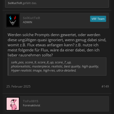
SolKutTeR
gefällt das.
SolKutTeR
VRF Team
ADMIN
Werden solche Prompts denn gewertet, oder werden
diese ungültigen quasi ignoriert, wenn genug dabei sind,
womit z.B. Flux etwas anfangen kann? z.B. nutze ich
meist folgende für Flux, wäre da einer dabei, den ich
lieber rausnehmen sollte?
safe_pos, score_9, score_8_up, score_7_up,
photorealistic, masterpiece, realistic, best quality, high quality,
Hyper-realistic image, high-res, ultra-detailed,
25. Februar 2025
#149
ToFu0815
Forenaktivist