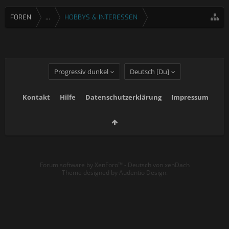
FOREN
...
HOBBYS & INTERESSEN
Progressiv dunkel
Deutsch [Du]
Kontakt
Hilfe
Datenschutzerklärung
Impressum
Forum software by XenForo™
-
Deutsch von xenDach
Theme designed by
Audentio Design
.