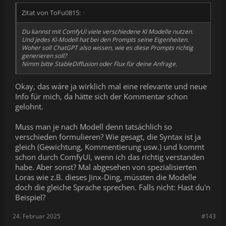
Zitat von ToFu0815:
↑
Du kannst mit ComfyUI viele verschiedene KI Modelle nutzen.
Und jedes KI-Modell hat bei den Prompts seine Eigenheiten.
Woher soll ChatGPT also wissen, wie es diese Prompts richtig
generieren soll?
Nimm bitte StableDiffusion oder Flux für deine Anfrage.
Okay, das wäre ja wirklich mal eine relevante und neue
Info für mich, da hätte sich der Kommentar schon
gelohnt.
Muss man je nach Modell denn tatsächlich so
verschieden formulieren? Wie gesagt, die Syntax ist ja
gleich (Gewichtung, Kommentierung usw.) und kommt
schon durch ComfyUI, wenn ich das richtig verstanden
habe. Aber sonst? Mal abgesehen von spezialisierten
Loras wie z.B. dieses Jinx-Ding, müssten die Modelle
doch die gleiche Sprache sprechen. Falls nicht: Hast du'n
Beispiel?
24. Februar 2025
#143