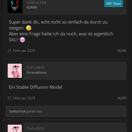
SolKutTeR
VRF Team
ADMIN
Super dank dir, echt nicht so einfach da durch zu
steigen.
Aber eine Frage hätte ich da noch, was ist eigentlich
XXL?
21. Februar 2025
#248
ToFu0815
Forenaktivist
Ein Stable Diffusion Model.
21. Februar 2025
#249
SolKutTeR
gefällt das.
ToFu0815