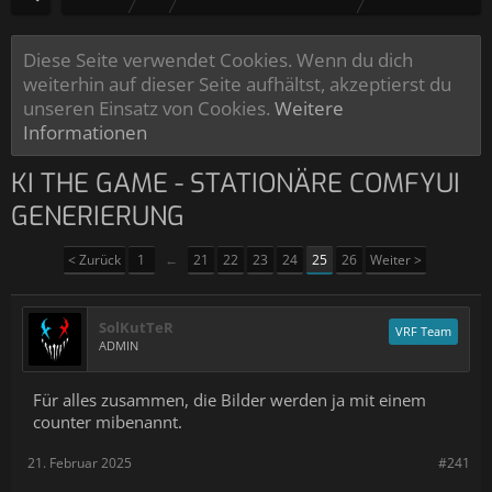
Diese Seite verwendet Cookies. Wenn du dich
weiterhin auf dieser Seite aufhältst, akzeptierst du
unseren Einsatz von Cookies.
Weitere
Informationen
KI THE GAME - STATIONÄRE COMFYUI
GENERIERUNG
< Zurück
1
←
21
22
23
24
25
26
Weiter >
SolKutTeR
VRF Team
ADMIN
Für alles zusammen, die Bilder werden ja mit einem
counter mibenannt.
21. Februar 2025
#241