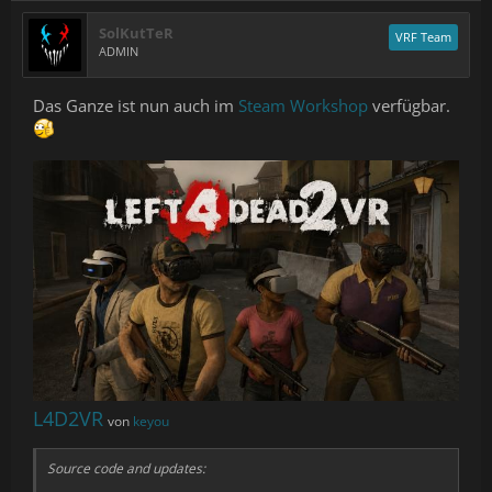
SolKutTeR
VRF Team
ADMIN
Das Ganze ist nun auch im
Steam Workshop
verfügbar.
L4D2VR
von
keyou
Source code and updates: