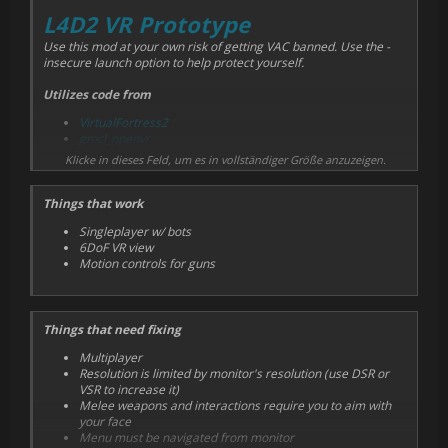
L4D2 VR Prototype
Use this mod at your own risk of getting VAC banned. Use the -
insecure launch option to help protect yourself.
Utilizes code from
VirtualFortress2
gmcl_openvr
neun-auf-zwoelf
Klicke in dieses Feld, um es in vollständiger Größe anzuzeigen.
source-sdk-2013
Things that work
Singleplayer w/ bots
6DoF VR view
Motion controls for guns
Things that need fixing
Multiplayer
Resolution is limited by monitor's resolution (use DSR or
VSR to increase it)
Melee weapons and interactions require you to aim with
your face
Menu must be navigated from monitor