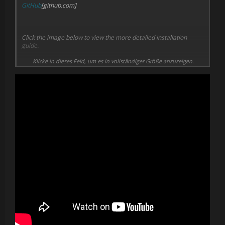
GitHub
[github.com]
Click the image below to view the more detailed installation
guide.
Klicke in dieses Feld, um es in vollständiger Größe anzuzeigen.
Things that work
Singleplayer and multiplayer
6DoF VR view
Motion controls for guns and melee weapons
Desktop mirror
Workshop content
Multi-core rendering support
(Set it in the VR config, not in-game. When enabled, moving the