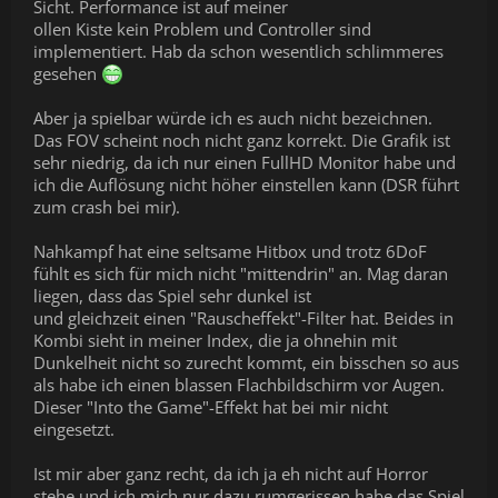
Sicht. Performance ist auf meiner
ollen Kiste kein Problem und Controller sind
implementiert. Hab da schon wesentlich schlimmeres
gesehen
Aber ja spielbar würde ich es auch nicht bezeichnen.
Das FOV scheint noch nicht ganz korrekt. Die Grafik ist
sehr niedrig, da ich nur einen FullHD Monitor habe und
ich die Auflösung nicht höher einstellen kann (DSR führt
zum crash bei mir).
Nahkampf hat eine seltsame Hitbox und trotz 6DoF
fühlt es sich für mich nicht "mittendrin" an. Mag daran
liegen, dass das Spiel sehr dunkel ist
und gleichzeit einen "Rauscheffekt"-Filter hat. Beides in
Kombi sieht in meiner Index, die ja ohnehin mit
Dunkelheit nicht so zurecht kommt, ein bisschen so aus
als habe ich einen blassen Flachbildschirm vor Augen.
Dieser "Into the Game"-Effekt hat bei mir nicht
eingesetzt.
Ist mir aber ganz recht, da ich ja eh nicht auf Horror
stehe und ich mich nur dazu rumgerissen habe das Spiel