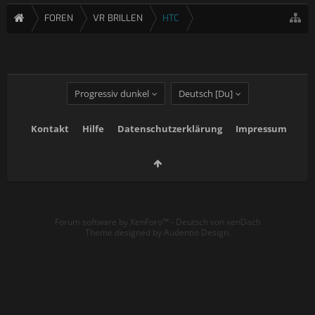
FOREN
VR BRILLEN
HTC
Progressiv dunkel
Deutsch [Du]
Kontakt
Hilfe
Datenschutzerklärung
Impressum
Forum software by XenForo™
-
Deutsch von xenDach
Theme designed by
Audentio Design
.