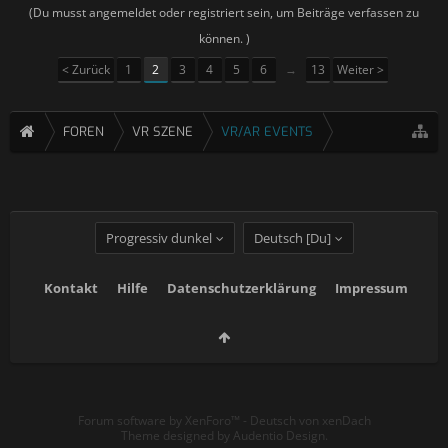
(Du musst angemeldet oder registriert sein, um Beiträge verfassen zu
können. )
< Zurück
1
2
3
4
5
6
→
13
Weiter >
FOREN
VR SZENE
VR/AR EVENTS
Progressiv dunkel
Deutsch [Du]
Kontakt
Hilfe
Datenschutzerklärung
Impressum
Forum software by XenForo™
-
Deutsch von xenDach
Theme designed by
Audentio Design
.