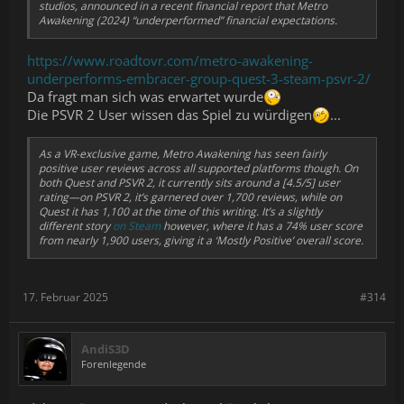
studios, announced in a recent financial report that
Metro
Awakening (2024) “
underperformed” financial expectations.
https://www.roadtovr.com/metro-awakening-
underperforms-embracer-group-quest-3-steam-psvr-2/
Da fragt man sich was erwartet wurde
Die PSVR 2 User wissen das Spiel zu würdigen
...
As a VR-exclusive game,
Metro Awakening
has seen fairly
positive user reviews across all supported platforms though. On
both Quest and PSVR 2, it currently sits around a [4.5/5] user
rating—on PSVR 2, it’s garnered over 1,700 reviews, while on
Quest it has 1,100 at the time of this writing. It’s a slightly
different story
on Steam
however, where it has a 74% user score
from nearly 1,900 users, giving it a ‘Mostly Positive’ overall score.
17. Februar 2025
#314
AndiS3D
Forenlegende