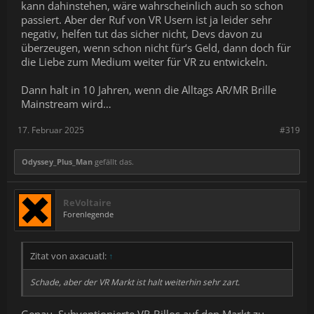
kann dahinstehen, wäre wahrscheinlich auch so schon
passiert. Aber der Ruf von VR Usern ist ja leider sehr
negativ, helfen tut das sicher nicht, Devs davon zu
überzeugen, wenn schon nicht für‘s Geld, dann doch für
die Liebe zum Medium weiter für VR zu entwickeln.
Dann halt in 10 Jahren, wenn die Alltags AR/MR Brille
Mainstream wird…
17. Februar 2025
#319
Odyssey_Plus_Man
gefällt das.
ReVoltaire
Forenlegende
Zitat von axacuatl:
↑
Schade, aber der VR Markt ist halt weiterhin sehr zart.
Genau. Subventionierte VR-Billos auf den Markt zu