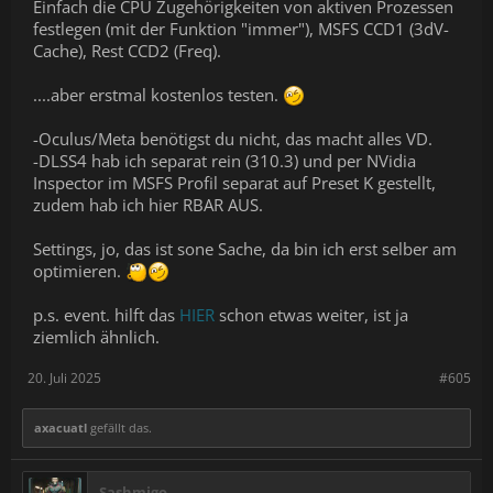
Einfach die CPU Zugehörigkeiten von aktiven Prozessen
festlegen (mit der Funktion "immer"), MSFS CCD1 (3dV-
Cache), Rest CCD2 (Freq).
....aber erstmal kostenlos testen.
-Oculus/Meta benötigst du nicht, das macht alles VD.
-DLSS4 hab ich separat rein (310.3) und per NVidia
Inspector im MSFS Profil separat auf Preset K gestellt,
zudem hab ich hier RBAR AUS.
Settings, jo, das ist sone Sache, da bin ich erst selber am
optimieren.
p.s. event. hilft das
HIER
schon etwas weiter, ist ja
ziemlich ähnlich.
20. Juli 2025
#605
axacuatl
gefällt das.
Sashmigo