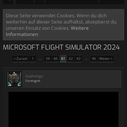
Diese Seite verwendet Cookies. Wenn du dich
weiterhin auf dieser Seite aufhältst, akzeptierst du
unseren Einsatz von Cookies.
Weitere
Informationen
MICROSOFT FLIGHT SIMULATOR 2024
< Zurück
1
←
59
60
61
62
63
→
96
Weiter >
Sashmigo
Forengott