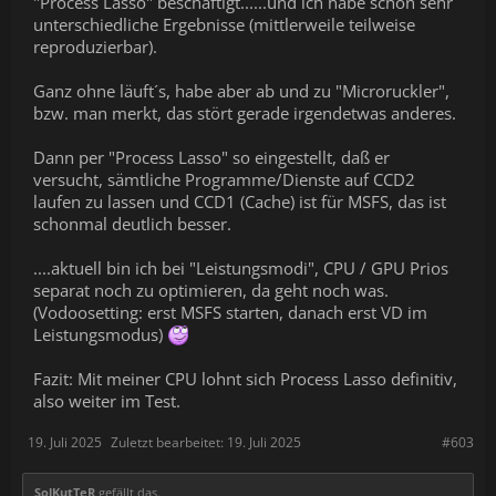
"Process Lasso" beschäftigt......und ich habe schon sehr
unterschiedliche Ergebnisse (mittlerweile teilweise
reproduzierbar).
Ganz ohne läuft´s, habe aber ab und zu "Microruckler",
bzw. man merkt, das stört gerade irgendetwas anderes.
Dann per "Process Lasso" so eingestellt, daß er
versucht, sämtliche Programme/Dienste auf CCD2
laufen zu lassen und CCD1 (Cache) ist für MSFS, das ist
schonmal deutlich besser.
....aktuell bin ich bei "Leistungsmodi", CPU / GPU Prios
separat noch zu optimieren, da geht noch was.
(Vodoosetting: erst MSFS starten, danach erst VD im
Leistungsmodus)
Fazit: Mit meiner CPU lohnt sich Process Lasso definitiv,
also weiter im Test.
19. Juli 2025
Zuletzt bearbeitet:
19. Juli 2025
#603
SolKutTeR
gefällt das.