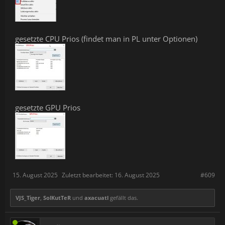
gesetzte CPU Prios (findet man in PL unter Optionen)
gesetzte GPU Prios
15. August 2025
Zuletzt bearbeitet:
16. August 2025
#609
VJS_Tiger
,
SolKutTeR
und
axacuatl
gefällt das.