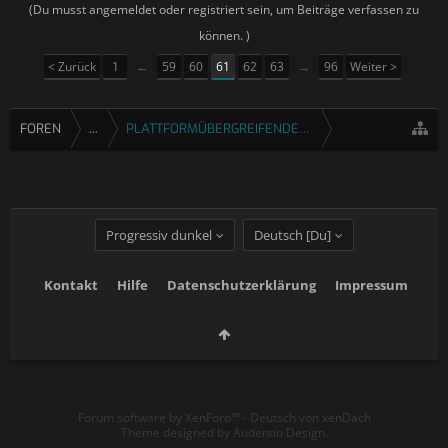
(Du musst angemeldet oder registriert sein, um Beiträge verfassen zu
können. )
< Zurück
1
←
59
60
61
62
63
→
96
Weiter >
FOREN
...
PLATTFORMÜBERGREIFENDE SPIELE
Progressiv dunkel
Deutsch [Du]
Kontakt
Hilfe
Datenschutzerklärung
Impressum
Forum software by XenForo™
-
Deutsch von xenDach
Theme designed by
Audentio Design
.