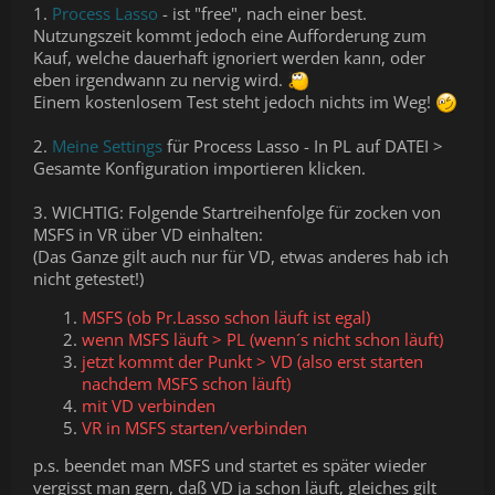
1.
Process Lasso
- ist "free", nach einer best.
Nutzungszeit kommt jedoch eine Aufforderung zum
Kauf, welche dauerhaft ignoriert werden kann, oder
eben irgendwann zu nervig wird.
Einem kostenlosem Test steht jedoch nichts im Weg!
2.
Meine Settings
für Process Lasso - In PL auf DATEI >
Gesamte Konfiguration importieren klicken.
3. WICHTIG: Folgende Startreihenfolge für zocken von
MSFS in VR über VD einhalten:
(Das Ganze gilt auch nur für VD, etwas anderes hab ich
nicht getestet!)
MSFS (ob Pr.Lasso schon läuft ist egal)
wenn MSFS läuft > PL (wenn´s nicht schon läuft)
jetzt kommt der Punkt > VD (also erst starten
nachdem MSFS schon läuft)
mit VD verbinden
VR in MSFS starten/verbinden
p.s. beendet man MSFS und startet es später wieder
vergisst man gern, daß VD ja schon läuft, gleiches gilt