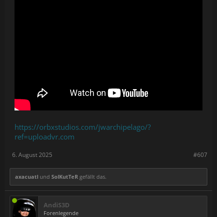
https://orbxstudios.com/jwarchipelago/?
ref=uploadvr.com
6. August 2025
#607
axacuatl
und
SolKutTeR
gefällt das.
AndiS3D
Forenlegende