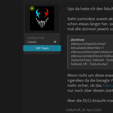
Ups da hatte ich den falsc
Sieht zumindest soweit akt
schon etwas länger her, si
mal alle
(können jeweils so
SolKutTeR
[Archive]
ADMIN
sResourceDataDirsFinal=
bInvalidateOlderFiles=1
VRF Team
sResourceStartUpArchiveList=Fa
sResourceIndexFileList=Fallout
Textures5.ba2, Fallout4 - Text
Fallout4_VR - Textures.ba2
Wenn nicht um diese erw
irgendwo da die besagte
F
mehr sicher, ob das
Fallo
nur noch über diesen start
Aber die DLCs braucht man
SolKutTeR
,
29. April 2024