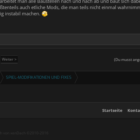
rbeitet man alle Baustellen nach und nach ab und baut sich dab
enteils auch etliche Mods, die man teils nicht einmal wahrnim
ig instabil machen.
Weiter >
(Du musst ange
SPIEL-MODIFIKATIONEN UND FIXES
Startseite
Konta
ch von xenDach
©2010-2016