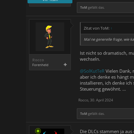
ToM
gefällt das.
Zitat von ToM:
↑
Mal ne generelle frage, wie k
Ist nicht so dramatisch, 
wechseln.
Rocco
Forenheld
@SolKutTeR
Vielen Dank, n
aber ich denke es hängt mi
installieren, ich denke ic
Steuerung gewöhnt. ...
Rocco
,
30. April 2024
ToM
gefällt das.
Die DLCs stammen ja aus d