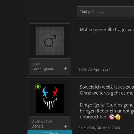
ToM
gefällt das.
Mal ne generelle frage, w
ToM
Forenlegende
ToM
,
30. April 2024
Soweit ich weiß, ist es z
Ohne weiteres geht es mei
Einige
"gute"
Studios gehe
bringen lieber ein unnöti
unbrauchbar.
SolKutTeR
ADMIN
SolKutTeR
,
30. April 2024
VRF Team