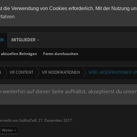
st die Verwendung von Cookies erforderlich. Mit der Nutzung un
rfahren
EN
MITGLIEDER
aktuellen Beiträgen
Foren durchsuchen
N
VR CONTENT
VR MODIFIKATIONEN
SPIEL-MODIFIKATIONEN U
weiterhin auf dieser Seite aufhältst, akzeptierst du unse
erstellt von
SolKutTeR
,
21. Dezember 2017
.
Weiter >