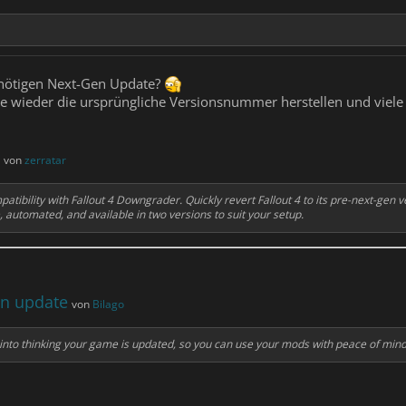
nnötigen Next-Gen Update?
 die wieder die ursprüngliche Versionsnummer herstellen und viel
von
zerratar
ibility with Fallout 4 Downgrader. Quickly revert Fallout 4 to its pre-next-gen 
 automated, and available in two versions to suit your setup.
en update
von
Bilago
am into thinking your game is updated, so you can use your mods with peace of min