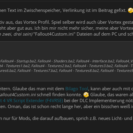
hen Text im Zwischenspeicher, Verlinkung ist im Beitrag gefixt.
iv aus, das Vortex Profil. Spiel selber wird auch über Vortex gest
eht aber gut aus. Ich bin mir nicht mehr sicher, meine aber Vort
 zwei, drei sein)
"Fallout4Custom.ini" Dateien auf dem PC und sch
llout4 - Startup.ba2, Fallout4 - Shaders.ba2, Fallout4 - Interface.ba2, Fallout4_
4 - Textures1.ba2, Fallout4 - Textures2.ba2, Fallout4 - Textures3.ba2, Fallout4 - T
ures6.ba2, Fallout4 - Textures7.ba2, Fallout4 - Textures8.ba2, Fallout4 - Textures9
eitern. Glaube das man mit dem
Bilago Tool
, kann aber auch mit
allout4Custom.ini
schnell finden konnte.
Glaube, das waren all
ut 4 VR Script Extender (F4VRSE)
bei der DLC Implementierung nötig
en. Oman, das ist schon recht lange her, aber ein bisschen weiß 
 nur für Mods, die darauf aufbauen, sprich z.B. neues Licht- u