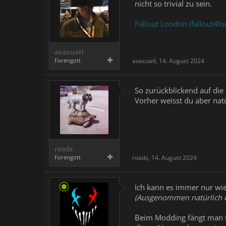
nicht so trivial zu sein.
Fallout London (fallout4l
axacuatl
Forengott
axacuatl
,
14. August 2024
So zurückblickend auf die
Vorher weisst du aber natü
roads
Forengott
roads
,
14. August 2024
Ich kann es immer nur wi
(Ausgenommen natürlich d
Beim Modding fängt man im