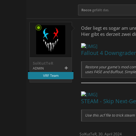
Rocco
gefällt das.
Oder liegt es sogar am u
Hier gibt es derzeit zwei
Fallout 4 Downgrader
SolKutTeR
Restore your game's mod compat
ADMIN
uses F4SE and Buffout. Simple,
VRF Team
STEAM - Skip Next-G
Use this acf file to trick ste
SolKutTeR
,
30. April 2024