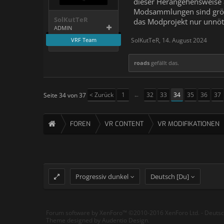
dieser Herangehensweise a
Modsammlungen sind größt
SolKutTeR
das Modprojekt nur unnöt
ADMIN
VRF Team
SolKutTeR
,
14. August 2024
roads
gefällt das.
< Zurück
1
←
32
33
34
35
36
37
Seite 34 von 37
FOREN
VR CONTENT
VR MODIFIKATIONEN
Progressiv dunkel
Deutsch [Du]
Forum software by XenForo™
©2010-2016 XenForo Ltd.
-
Deuts
Theme designed by
Audentio Design
.