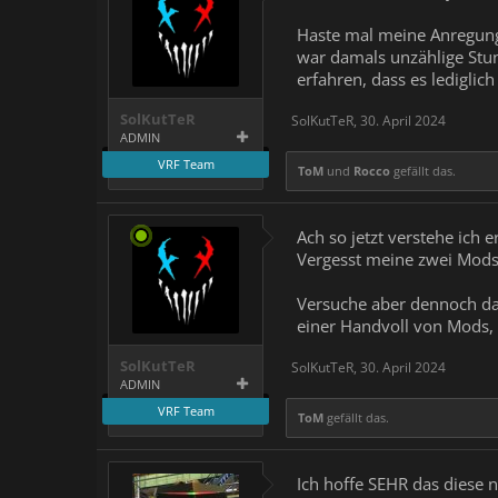
Haste mal meine Anregun
war damals unzählige Stun
erfahren, dass es lediglic
SolKutTeR
SolKutTeR
,
30. April 2024
ADMIN
VRF Team
ToM
und
Rocco
gefällt das.
Ach so jetzt verstehe ich
Vergesst meine zwei Mods 
Versuche aber dennoch da
einer Handvoll von Mods, 
SolKutTeR
SolKutTeR
,
30. April 2024
ADMIN
VRF Team
ToM
gefällt das.
Ich hoffe SEHR das diese 