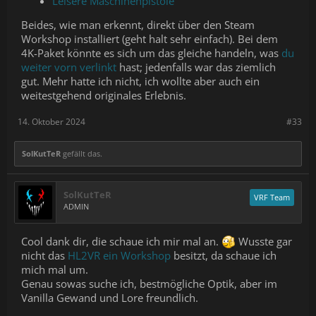
Leisere Maschinenpistole
Beides, wie man erkennt, direkt über den Steam
Workshop installiert (geht halt sehr einfach). Bei dem
4K-Paket könnte es sich um das gleiche handeln, was
du
weiter vorn verlinkt
hast; jedenfalls war das ziemlich
gut. Mehr hatte ich nicht, ich wollte aber auch ein
weitestgehend originales Erlebnis.
14. Oktober 2024
#33
SolKutTeR
gefällt das.
SolKutTeR
VRF Team
ADMIN
Cool dank dir, die schaue ich mir mal an.
Wusste gar
nicht das
HL2VR ein Workshop
besitzt, da schaue ich
mich mal um.
Genau sowas suche ich, bestmögliche Optik, aber im
Vanilla Gewand und Lore freundlich.