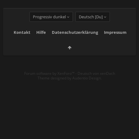
Progressiv dunkel
Deutsch [Du]
Kontakt
Hilfe
Datenschutzerklärung
Impressum
Forum software by XenForo™
-
Deutsch von xenDach
Theme designed by
Audentio Design
.