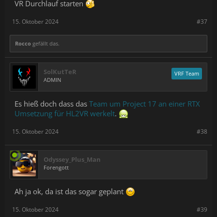
VR Durchlauf starten
15. Oktober 2024
#37
Rocco
gefällt das.
SolKutTeR
VRF Team
ADMIN
Es hieß doch dass das
Team um Project 17 an einer RTX
Umsetzung für HL2VR werkelt
.
15. Oktober 2024
#38
Odyssey_Plus_Man
Forengott
Ah ja ok, da ist das sogar geplant
15. Oktober 2024
#39