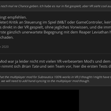
noch mal ne Chance geben. Ich habe es nur in flat gespielt, aber VR sieht cool au
ingt empfehlen.
ündeter) Kritik an Steuerung im Spiel (M&T oder GameControler, k
 direkt in der VR gespielt, ohne jegliches Vorwissen, und die i
 erste gänzlich unerwartete Begegnung mit dem
Reaper Leviathan 
Schaden.
r 2020
-Mod war ja leider nicht mit vielen VR-verbeserten Mod's und 
le nimmt sich
Brian Tate
und sein Team vor, hier die ersten Tests 
 that the multiplayer mod for Subnautica 100% works in VR (I thought I might have 
 we will need to add hand-syncing to the multiplayer mod though.