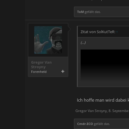
ToM
gefällt das.
Zitat von SolKutTeR:
↑
(...)
Gregor Van
Stroyny
Forenheld
Ich hoffe man wird dabe
Gregor Van Stroyny
,
8. Septembe
Cmdr.ECO
gefällt das.