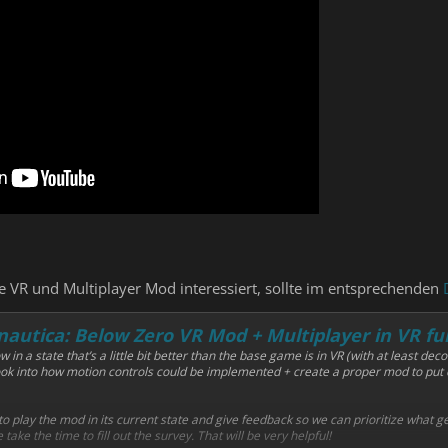
ie VR und Multiplayer Mod interessiert, sollte im entsprechenden
autica: Below Zero VR Mod + Multiplayer in VR ful
w in a state that’s a little bit better than the base game is in VR (with at least d
 look into how motion controls could be implemented + create a proper mod to put
o play the mod in its current state and give feedback so we can prioritize what g
ake the time to fill out the survey. That will be very helpful!