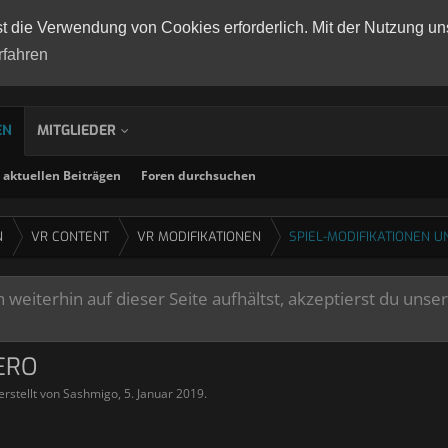
st die Verwendung von Cookies erforderlich. Mit der Nutzung un
rfahren
EN
MITGLIEDER
aktuellen Beiträgen
Foren durchsuchen
N
VR CONTENT
VR MODIFIKATIONEN
SPIEL-MODIFIKATIONEN U
weiterhin auf dieser Seite aufhältst, akzeptierst du unse
ERO
erstellt von
Sashmigo
,
5. Januar 2019
.