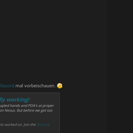
Discord
mal vorbeischauen.
ly working!
ecoupled hands and PDA’s at proper
 on Nexus. But before we get too
ets worked on. Join the
Discord