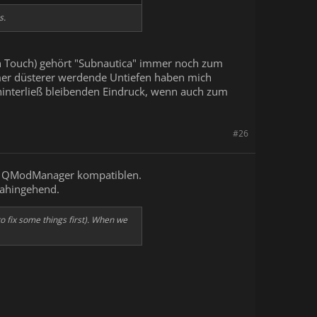
s.
ein Touch) gehört "Subnautica" immer noch zum
mmer düsterer werdende Untiefen haben mich
hinterließ bleibenden Eindruck, wenn auch zum
#26
dem QModManager kompatiblen.
dahingehend.
to fix some things first). When we