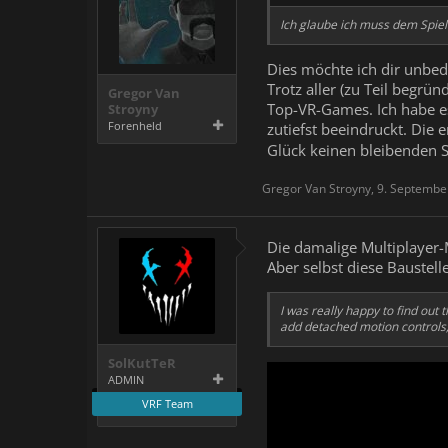
Ich glaube ich muss dem Spiel 
Dies möchte ich dir unbed
Trotz aller (zu Teil begr
Gregor Van
Top-VR-Games. Ich habe es
Stroyny
Forenheld
zutiefst beeindruckt. Die
Glück keinen bleibenden 
Gregor Van Stroyny
,
9. Septembe
Die damalige Multiplayer
Aber selbst diese Baustel
I was really happy to find out
add detached motion controls,
SolKutTeR
ADMIN
VRF Team