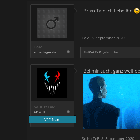
Brian Tate ich liebe ihn
ToM
,
8. September 2020
ToM
Forenlegende
SolKutTeR
gefällt das.
Bei mir auch, ganz weit ob
SolKutTeR
ADMIN
VRF Team
SolKutTeR
,
8. September 2020