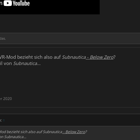
das.
VR-Mod bezieht sich also auf
Subnautica
- Below Zero
?
eil von
Subnautica
...
er 2020
n:
↑
od bezieht sich also auf
Subnautica
- Below Zero
?
von
Subnautica
...