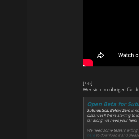
[
]
Edit
Wer sich im übrigen für d
Open Beta for Subn
Subnautica: Below Zero
is no
distances)! We’re starting to
far along, we need your help!
We need some testers willing t
here
to download it and please t