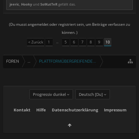
jeeric
,
Hooky
und
SolKutTeR
gefällt das.
(Du musst angemeldet oder registriert sein, um Beiträge verfassen zu
können. )
< Zurück
1
←
5
6
7
8
9
10
FOREN
...
PLATTFORMÜBERGREIFENDE SPIELE
Progressiv dunkel
Deutsch [Du]
Kontakt
Hilfe
Datenschutzerklärung
Impressum