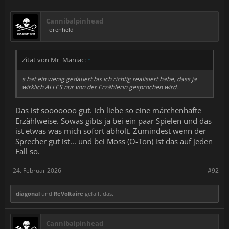
Cannibalpinhead
Forenheld
Zitat von Mr_Maniac:
↑
s hat ein wenig gedauert bis ich richtig realisiert habe, dass ja
wirklich ALLES nur von der Erzählerin gesprochen wird.
Das ist sooooooo gut. Ich liebe so eine märchenhafte
Erzählweise. Sowas gibts ja bei ein paar Spielen und das
ist etwas was mich sofort abholt. Zumindest wenn der
Sprecher gut ist... und bei Moss (O-Ton) ist das auf jeden
Fall so.
24. Februar 2026
#92
diagonal
und
ReVoltaire
gefällt das.
Cannibalpinhead