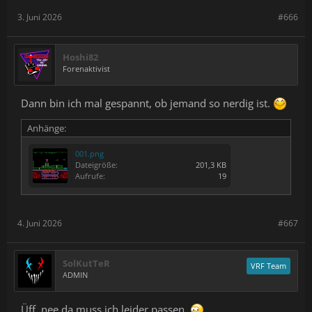
3. Juni 2026
#666
Hoshi82
Forenaktivist
Dann bin ich mal gespannt, ob jemand so nerdig ist.
Anhänge:
001.png
Dateigröße:
201,3 KB
Aufrufe:
19
4. Juni 2026
#667
SolKutTeR
VRF Team
ADMIN
Üff, nee da muss ich leider passen.