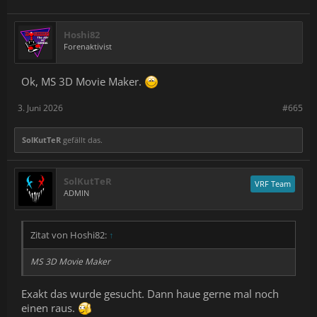
Hoshi82
Forenaktivist
Ok, MS 3D Movie Maker.
3. Juni 2026
#665
SolKutTeR
gefällt das.
SolKutTeR
VRF Team
ADMIN
Zitat von Hoshi82:
↑
MS 3D Movie Maker
Exakt das wurde gesucht. Dann haue gerne mal noch
einen raus.