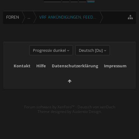
FOREN
...
VRF ANKÜNDIGUNGEN, FEEDBACK & FRAGEN
Progressiv dunkel
Deutsch [Du]
Kontakt
Hilfe
Datenschutzerklärung
Impressum
Forum software by XenForo™
-
Deutsch von xenDach
Theme designed by
Audentio Design
.