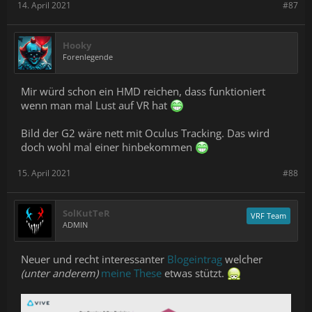
14. April 2021
#87
Hooky
Forenlegende
Mir würd schon ein HMD reichen, dass funktioniert
wenn man mal Lust auf VR hat
Bild der G2 wäre nett mit Oculus Tracking. Das wird
doch wohl mal einer hinbekommen
15. April 2021
#88
SolKutTeR
VRF Team
ADMIN
Neuer und recht interessanter
Blogeintrag
welcher
(unter anderem)
meine These
etwas stützt.