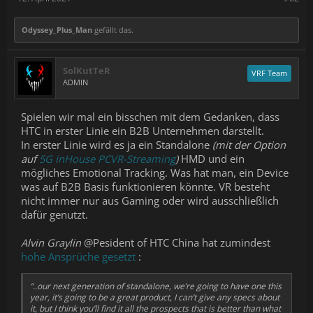
Odyssey_Plus_Man
gefällt das.
SolKutTeR
VRF Team
ADMIN
Spielen wir mal ein bisschen mit dem Gedanken, dass
HTC in erster Linie ein B2B Unternehmen darstellt.
In erster Linie wird es ja ein Standalone
(mit der Option
auf
5G inHouse PCVR-Streaming
)
HMD und ein
mögliches Emotional Tracking. Was hat man, ein Device
was auf B2B Basis funktionieren könnte. VR besteht
nicht immer nur aus Gaming oder wird ausschließlich
dafür genutzt.
Alvin Graylin
@Pesident of HTC China hat zumindest
hohe Ansprüche gesetzt
:
“..our next generation of standalone, we’re going to have one this
year, it’s going to be a great product, I can’t give any specs about
it, but I think you’ll find it all the prospects that is better than what