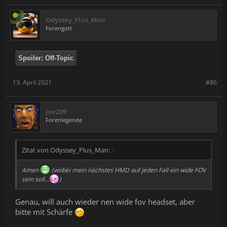
Odyssey_Plus_Man
Forengott
Spoiler:
Off-Topic
13. April 2021
#86
joe209
Forenlegende
Zitat von Odyssey_Plus_Man:
↑
Amen
(wobei mein nächstes HMD auf jeden Fall ein wide FOV
sein soll...
)
Genau, will auch wieder nen wide fov headset, aber
bitte mit Schärfe