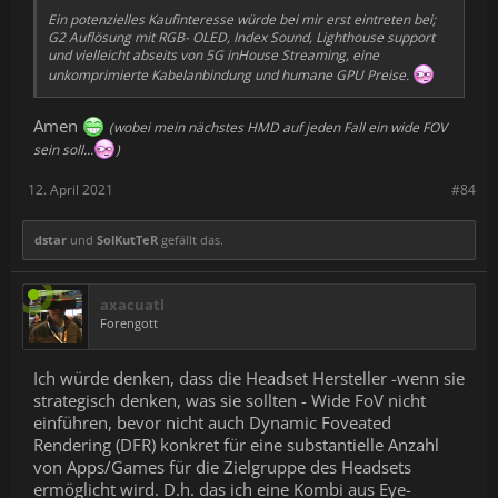
Ein potenzielles Kaufinteresse würde bei mir erst eintreten bei;
G2 Auflösung mit RGB- OLED, Index Sound, Lighthouse support
und vielleicht abseits von 5G inHouse Streaming, eine
unkomprimierte Kabelanbindung und humane GPU Preise.
Amen
(wobei mein nächstes HMD auf jeden Fall ein wide FOV
sein soll...
)
12. April 2021
#84
dstar
und
SolKutTeR
gefällt das.
axacuatl
Forengott
Ich würde denken, dass die Headset Hersteller -wenn sie
strategisch denken, was sie sollten - Wide FoV nicht
einführen, bevor nicht auch Dynamic Foveated
Rendering (DFR) konkret für eine substantielle Anzahl
von Apps/Games für die Zielgruppe des Headsets
ermöglicht wird. D.h. das ich eine Kombi aus Eye-