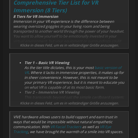
Comprehensive Tier List for VR
Immersion (8 Tiers)
8 Tiers for VR Immersion
Immersion in your VR experience is the difference between
wearing oversized goggles in your living room and being
transported to another world through the power of your headset.
You want to allow yourself to be emotionally invested in your
virtual environment, but your equipment or surroundings could
Klicke in dieses Feld, um es in vollständiger Größe anzuzeigen.
determine
We want to help educate the world about what VR has to offer,
and we know the internet loves tier lists! So, we created the
Tier 1 – Basic VR Viewing
comprehensive tier list of
VR Headsets
for immersion in 2021!
As the tier title dictates, this is your most
basic version of
VR
. Where it lacks in immersive properties, it makes up for
Let’s walk through these tiers:
in sheer convenience. However, this is not meant to be
your primary VR experience, but it is meant to educate you
on what VR is capable of at its most basic form.
Tier 2 – Immersive VR Viewing
This transcends beyond just the simple cardboard system;
this involves a headset and a remote to simply interact
Klicke in dieses Feld, um es in vollständiger Größe anzuzeigen.
with the material available. While it still is missing certain
features, it is an optimal choice for those who want a
VIVE hardware allows users to build rapport and earn trust in
comfortable viewing experience with a low friction set-up.
ways that would be impossible without natural empathetic
Tier 3 – Interactive VR Viewing
communication. With
VR Facial Trackers
as well as
VR Eye
This tier allows for further tracking of your head’s
Tracking
, we have brought the warmth of a smile into VR spaces.
movements, and the remote has evolved into a controller.
The added degrees of freedom and the use of a controller