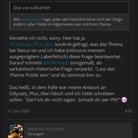
Zitat von SolKutTeR:
↑
Wie
@kellerbach
sagt, jeder darf natürlich seine Sicht der Dinge
äußern, aber Politik im Allgemeinen war solch ein Thema.
Verstehe ich nicht, sorry. Hier hat ja
@Odyssey_Plus_Man
konkret gefragt, was das Thema
bei Nexus ist und ich habe (inklusive meinem
ausgeprägtem Laberfetisch) diese Frage beantwortet.
Darauf schreibt
@kellerbach
sinngemäß, als
sarkatstisch-rhetorische Frage verpackt:
"Lass das
Thema Politik sein"
und du stimmst ihm zu.
Das heißt, in dem Falle war meine Antwort an
Odyssey_Plus_Man falsch und ich hätte schreiben
sollen:
"Darf ich dir nicht sagen. Schreib dir per PN?"
17. Juni 2025
#18
Odyssey_Plus_Man
Forengott