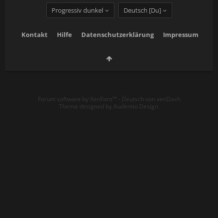
Progressiv dunkel
Deutsch [Du]
Kontakt
Hilfe
Datenschutzerklärung
Impressum
Forum software by XenForo™
-
Deutsch von xenDach
Theme designed by
Audentio Design
.