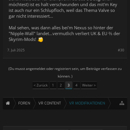
möchtest) ist es halt verschwunden und das mit'm Key
ist auch nur ein Schlupfloch, weil das Thema Valve so
gar nicht interessiert...
Mal sehen, was dann alles bei'm Nexus so hinter der
"Nipple-Wall" landet...vermutlich verliert UK & EU ⅔ der
Skyrim-Mods!
7. Juli 2025
#30
(Du musst angemeldet oder registriert sein, um Beiträge verfassen zu
können. )
< Zurück
1
2
3
4
Weiter >
FOREN
VR CONTENT
VR MODIFIKATIONEN