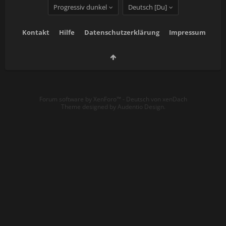
Progressiv dunkel
Deutsch [Du]
Kontakt
Hilfe
Datenschutzerklärung
Impressum
Forum software by XenForo™
-
Deutsch von xenDach
Theme designed by
Audentio Design
.