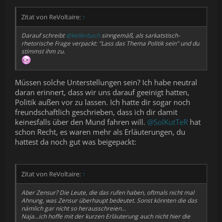
Zitat von ReVoltaire:
↑
Darauf schreibt
@kellerbach
sinngemäß, als sarkatstisch-
rhetorische Frage verpackt:
"Lass das Thema Politik sein"
und du
stimmst ihm zu.
Müssen solche Unterstellungen sein? Ich habe neutral
daran erinnert, dass wir uns darauf geeinigt hatten,
Politik außen vor zu lassen. Ich hatte dir sogar noch
freundschaftlich geschrieben, dass ich dir damit
keinesfalls über den Mund fahren will.
@SolKutTeR
hat
schon Recht, es waren mehr als Erläuterungen, du
hattest da noch gut was beigepackt:
Zitat von ReVoltaire:
↑
Aber Zensur? Die Leute, die das rufen haben, oftmals nicht mal
Ahnung, was Zensur überhaupt bedeutet. Sonst könnten die das
nämlich gar nicht so herausschreien...
Naja...ich hoffe mit der kurzen Erläuterung auch nicht hier die