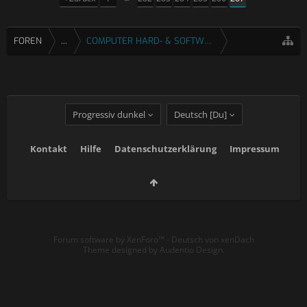
FOREN
...
COMPUTER HARD- & SOFTWARE
Progressiv dunkel
Deutsch [Du]
Kontakt
Hilfe
Datenschutzerklärung
Impressum
Forum software by XenForo™
-
Deutsch von xenDach
Theme designed by
Audentio Design
.