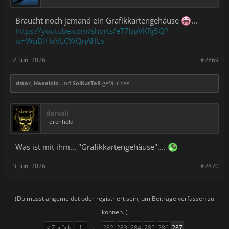
Braucht noch jemand ein Grafikkartengehäuse
...
https://youtube.com/shorts/eT7bpVKRj5Q?
is=WuDfHxVLCWQnAHLv
2. Juni 2026
#2869
dstar
,
Haaalolo
und
SolKutTeR
gefällt das.
dervali
Forenheld
Was ist mit ihm... "Grafikkartengehäuse"....
3. Juni 2026
#2870
(Du musst angemeldet oder registriert sein, um Beiträge verfassen zu
können. )
< Zurück
1
←
282
283
284
285
286
287