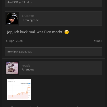
AndiS3D
gefällt das.
AndiS3D
Forenlegende
Jop, ich kuck mal, was Pico macht.
6. April 2026
#2862
komisch
gefällt das.
roads
Forengott