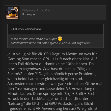
Odyssey_Plus_Man
Forengott
Zitat von xAnneDank:
↑
Ja ich meinte eine RTX2070 Super
Desweiteren habe ich einen Ryzen 7 3700x und 16gb RAM
Ja ist völlig ok für VR. CPU liegt im Maximum was für
Gaming Sinn macht, GPU is Luft nach oben; klar. Auf
jeden Fall dürftest du damit keine 10fps haben. Da
blockiert irgendwas.
Epic
hast du nich zufällig zu
SteamVR laufen ?! Da gibts nämlich gerne Probleme,
wenn beide Launcher gleichzeitig offen sind.
Ansonsten mach erstmal was ganz einfaches: Öffne mal
den Taskmanager und lasse deine VR-Anwendung ne
Minute laufen. Dann springe mit [Strg + Shift + Esc]
zurück in den TaskManager und schau dir unter
"Leistung" die CPU- und GPU-Auslastung an: Sticht
irgendeine nicht VR-Anwendung heraus? Wie groß ist