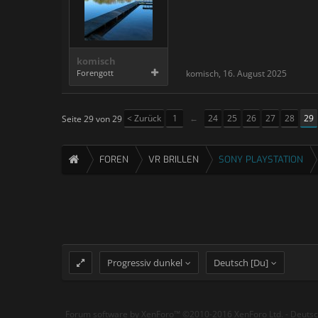
komisch
Forengott
komisch
,
16. August 2025
< Zurück
1
←
24
25
26
27
28
29
Seite 29 von 29
FOREN
VR BRILLEN
SONY PLAYSTATION
Progressiv dunkel
Deutsch [Du]
Forum software by XenForo™
©2010-2016 XenForo Ltd.
-
Deuts