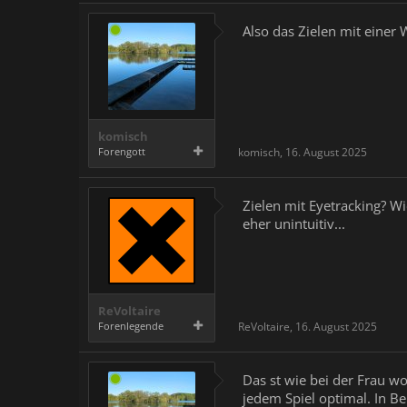
Also das Zielen mit einer 
komisch
Forengott
komisch
,
16. August 2025
Zielen mit Eyetracking? W
eher unintuitiv...
ReVoltaire
Forenlegende
ReVoltaire
,
16. August 2025
Das st wie bei der Frau wo
jedem Spiel optimal. In Be