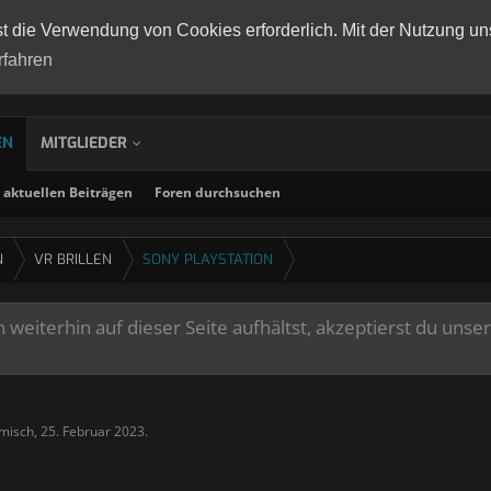
st die Verwendung von Cookies erforderlich. Mit der Nutzung un
rfahren
EN
MITGLIEDER
aktuellen Beiträgen
Foren durchsuchen
N
VR BRILLEN
SONY PLAYSTATION
weiterhin auf dieser Seite aufhältst, akzeptierst du unse
misch
,
25. Februar 2023
.