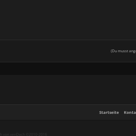
(Du musst ange
Startseite
Konta
ch von xenDach
©2010-2016