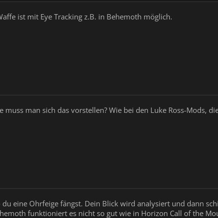
Waffe ist mit Eye Tracking z.B. in Behemoth möglich.
ie muss man sich das vorstellen? Wie bei den Luke Ross-Mods, di
 du eine Ohrfeige fängst. Dein Blick wird analysiert und dann schi
hemoth funktioniert es nicht so gut wie in Horizon Call of the Mo