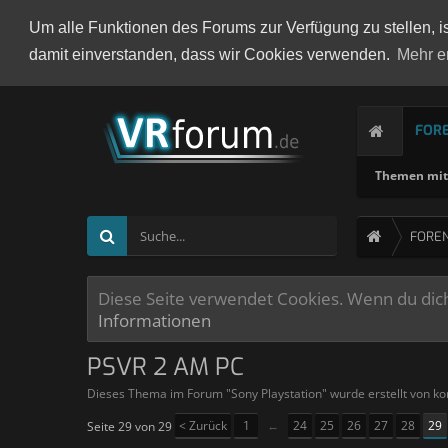
Um alle Funktionen des Forums zur Verfügung zu stellen, i
damit einverstanden, dass wir Cookies verwenden.
Mehr e
FOR
Themen mit 
FORE
Diese Seite verwendet Cookies. Wenn du dich 
Informationen
PSVR 2 AM PC
Dieses Thema im Forum "
Sony Playstation
" wurde erstellt von
ko
< Zurück
1
←
24
25
26
27
28
29
Seite 29 von 29