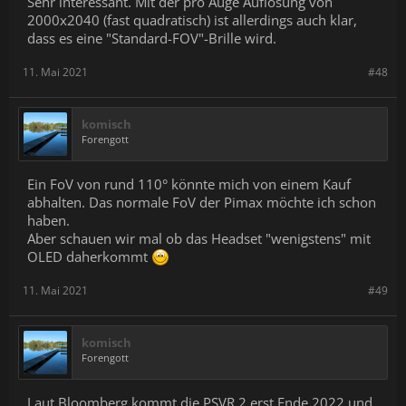
Sehr interessant. Mit der pro Auge Auflösung von
2000x2040 (fast quadratisch) ist allerdings auch klar,
dass es eine "Standard-FOV"-Brille wird.
11. Mai 2021
#48
komisch
Forengott
Ein FoV von rund 110° könnte mich von einem Kauf
abhalten. Das normale FoV der Pimax möchte ich schon
haben.
Aber schauen wir mal ob das Headset "wenigstens" mit
OLED daherkommt
11. Mai 2021
#49
komisch
Forengott
Laut Bloomberg kommt die PSVR 2 erst Ende 2022 und