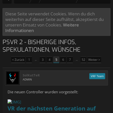
Diese Seite verwendet Cookies. Wenn du dich
weiterhin auf dieser Seite aufhältst, akzeptierst du
unseren Einsatz von Cookies.
Weitere
Informationen
PSVR 2 - BISHERIGE INFOS,
SPEKULATIONEN, WÜNSCHE
< Zurück
1
←
3
4
5
6
7
→
52
Weiter >
SolKutTeR
VRF Team
ADMIN
Die neuen Controller wurden vorgestellt:
VR der nächsten Generation auf