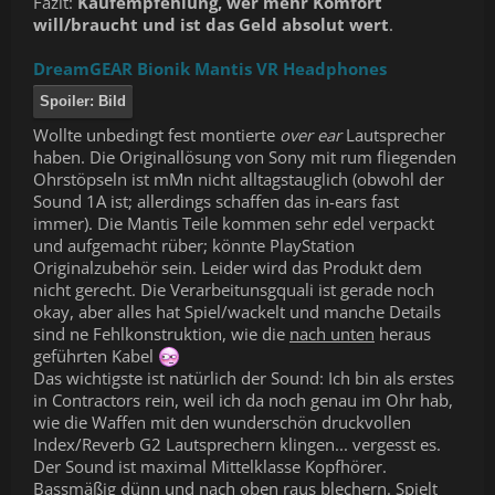
Fazit:
Kaufempfehlung, wer mehr Komfort
will/braucht und ist das Geld absolut wert
.
DreamGEAR Bionik Mantis VR Headphones
Spoiler:
Bild
Wollte unbedingt fest montierte
over ear
Lautsprecher
haben. Die Originallösung von Sony mit rum fliegenden
Ohrstöpseln ist mMn nicht alltagstauglich (obwohl der
Sound 1A ist; allerdings schaffen das in-ears fast
immer). Die Mantis Teile kommen sehr edel verpackt
und aufgemacht rüber; könnte PlayStation
Originalzubehör sein. Leider wird das Produkt dem
nicht gerecht. Die Verarbeitunsgquali ist gerade noch
okay, aber alles hat Spiel/wackelt und manche Details
sind ne Fehlkonstruktion, wie die
nach unten
heraus
geführten Kabel
Das wichtigste ist natürlich der Sound: Ich bin als erstes
in Contractors rein, weil ich da noch genau im Ohr hab,
wie die Waffen mit den wunderschön druckvollen
Index/Reverb G2 Lautsprechern klingen... vergesst es.
Der Sound ist maximal Mittelklasse Kopfhörer.
Bassmäßig dünn und nach oben raus blechern. Spielt