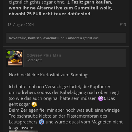
eigentlich gehts sogar ohne...).
Fazit: gern kaufen,
wenn ihr ne Alternative zum Gummiteil wollt,
obwohl 25 EUR echt teuer dafür sind.
13. August 2024
#13
ReVoltaire
,
komisch
,
axacuatl
und
2 anderen
gefällt das.
Odyssey_Plus_Man
Forengott
Noch ne kleine Kuriosität zum Sonntag:
Ich hatte mal nen Versuch gestartet, die Kopfhörer
umzudrehen, sodass der Kabelabgang nach oben zeigt
(so wie das auch original hätte sein müssen
). Das
geht sogar
Beim Zerlegen fiel mir aber noch was auf; eine winzige
Treibschraube klebte an der Plastemembran des
Lautsprechers
und wurde quasi vom Magneten nicht
losgelassen: