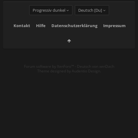
Progressiv dunkel
Deutsch [Du]
Kontakt
Hilfe
Datenschutzerklärung
Impressum
Forum software by XenForo™
-
Deutsch von xenDach
Theme designed by
Audentio Design
.