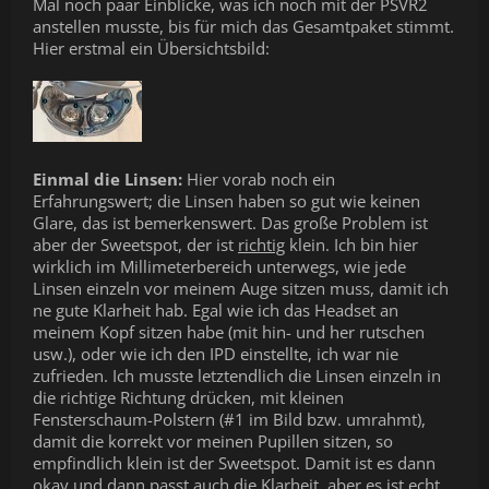
Mal noch paar Einblicke, was ich noch mit der PSVR2
anstellen musste, bis für mich das Gesamtpaket stimmt.
Hier erstmal ein Übersichtsbild:
Einmal die Linsen:
Hier vorab noch ein
Erfahrungswert; die Linsen haben so gut wie keinen
Glare, das ist bemerkenswert. Das große Problem ist
aber der Sweetspot, der ist
richtig
klein. Ich bin hier
wirklich im Millimeterbereich unterwegs, wie jede
Linsen einzeln vor meinem Auge sitzen muss, damit ich
ne gute Klarheit hab. Egal wie ich das Headset an
meinem Kopf sitzen habe (mit hin- und her rutschen
usw.), oder wie ich den IPD einstellte, ich war nie
zufrieden. Ich musste letztendlich die Linsen einzeln in
die richtige Richtung drücken, mit kleinen
Fensterschaum-Polstern (#1 im Bild bzw. umrahmt),
damit die korrekt vor meinen Pupillen sitzen, so
empfindlich klein ist der Sweetspot. Damit ist es dann
okay und dann passt auch die Klarheit, aber es ist echt